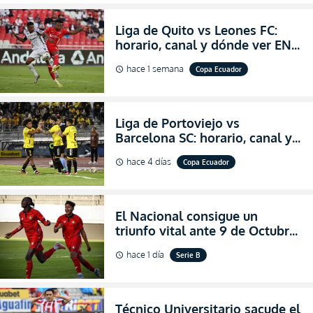
Liga de Quito vs Leones FC:
horario, canal y dónde ver EN
VIVO los octavos de final de la
hace 1 semana
Copa Ecuador
schedule
Copa Ecuador 2026
Liga de Portoviejo vs
Barcelona SC: horario, canal y
dónde ver EN VIVO los octavos
hace 4 días
Copa Ecuador
schedule
de final de la Copa Ecuador
2026
El Nacional consigue un
triunfo vital ante 9 de Octubre
para encender la fe en la
hace 1 día
Serie B
schedule
salvación
Técnico Universitario sacude el