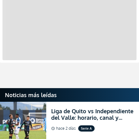
Noticias más leídas
Liga de Quito vs Independiente
del Valle: horario, canal y
dónde ver EN VIVO el
hace 2 días
Serie A
schedule
partidazo por la fecha 24 de la
LigaPro 2026