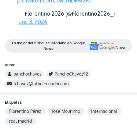
pic.twitter.com/7wLmDk8r2M
— Florentino 2026 (@Florentino2026_)
June 3, 2026
Lo mejor del fútbol ecuatoriano en Google
News
Autor:
panchochavez
PanchoChavez92
fchavez@futbolecuador.com
Etiquetas:
Florentino Pérez
Jose Mourinho
internacional
real madrid