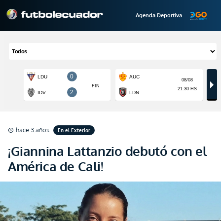
Agenda Deportiva
hace 3 años
En el Exterior
schedule
¡Giannina Lattanzio debutó con el
América de Cali!