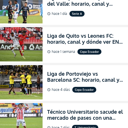
del Valle: horario, canal y
dónde ver EN VIVO el
hace 1 día
Serie A
schedule
partidazo por la fecha 24 de la
LigaPro 2026
Liga de Quito vs Leones FC:
horario, canal y dónde ver EN
VIVO los octavos de final de la
hace 1 semana
Copa Ecuador
schedule
Copa Ecuador 2026
Liga de Portoviejo vs
Barcelona SC: horario, canal y
dónde ver EN VIVO los octavos
hace 4 días
Copa Ecuador
schedule
de final de la Copa Ecuador
2026
Técnico Universitario sacude el
mercado de pases con una
verdadera revolución para
hace 2 días
T. Universitario
schedule