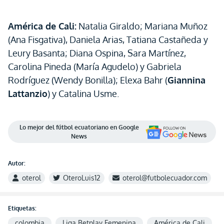
América de Cali:
Natalia Giraldo; Mariana Muñoz
(Ana Fisgativa), Daniela Arias, Tatiana Castañeda y
Leury Basanta; Diana Ospina, Sara Martínez,
Carolina Pineda (María Agudelo) y Gabriela
Rodríguez (Wendy Bonilla); Elexa Bahr (
Giannina
Lattanzio
) y Catalina Usme.
Lo mejor del fútbol ecuatoriano en Google
News
Autor:
oterol
OteroLuis12
oterol@futbolecuador.com
Etiquetas:
colombia
Liga Betplay Femenina
América de Cali