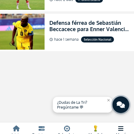
asegurar la permanencia
(FOTO)
Defensa férrea de Sebastián
Beccacece para Enner Valencia
al indicar que era el hombre
hace 1 semana
Selección Nacional
schedule
indicado para Ecuador
close
¿Dudas de La Tri?
Pregúntame 💬