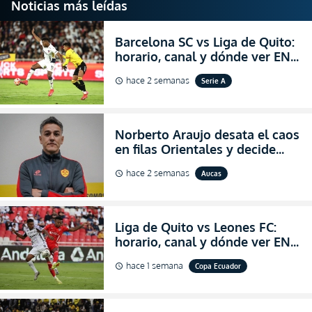
Noticias más leídas
Barcelona SC vs Liga de Quito:
horario, canal y dónde ver EN
VIVO la Fecha 22 de la LigaPro
hace 2 semanas
Serie A
schedule
2026
Norberto Araujo desata el caos
en filas Orientales y decide
abandonar la dirección técnica
hace 2 semanas
Aucas
schedule
de Aucas
Liga de Quito vs Leones FC:
horario, canal y dónde ver EN
VIVO los octavos de final de la
hace 1 semana
Copa Ecuador
schedule
Copa Ecuador 2026