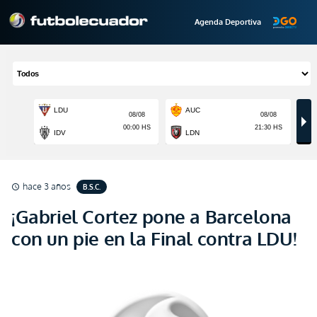
Agenda Deportiva
hace 3 años
B.S.C.
schedule
¡Gabriel Cortez pone a Barcelona
con un pie en la Final contra LDU!