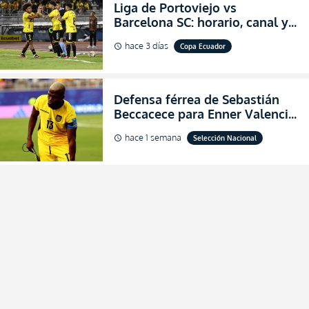
Liga de Portoviejo vs
Barcelona SC: horario, canal y
dónde ver EN VIVO los octavos
hace 3 días
Copa Ecuador
schedule
de final de la Copa Ecuador
2026
Defensa férrea de Sebastián
Beccacece para Enner Valencia
al indicar que era el hombre
hace 1 semana
Selección Nacional
schedule
indicado para Ecuador