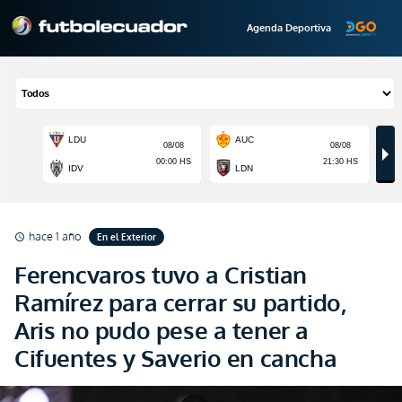
Agenda Deportiva
hace 1 año
En el Exterior
schedule
Ferencvaros tuvo a Cristian
Ramírez para cerrar su partido,
Aris no pudo pese a tener a
Cifuentes y Saverio en cancha