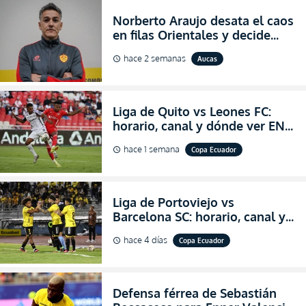
Norberto Araujo desata el caos
en filas Orientales y decide
abandonar la dirección técnica
hace 2 semanas
Aucas
schedule
de Aucas
Liga de Quito vs Leones FC:
horario, canal y dónde ver EN
VIVO los octavos de final de la
hace 1 semana
Copa Ecuador
schedule
Copa Ecuador 2026
Liga de Portoviejo vs
Barcelona SC: horario, canal y
dónde ver EN VIVO los octavos
hace 4 días
Copa Ecuador
schedule
de final de la Copa Ecuador
2026
Defensa férrea de Sebastián