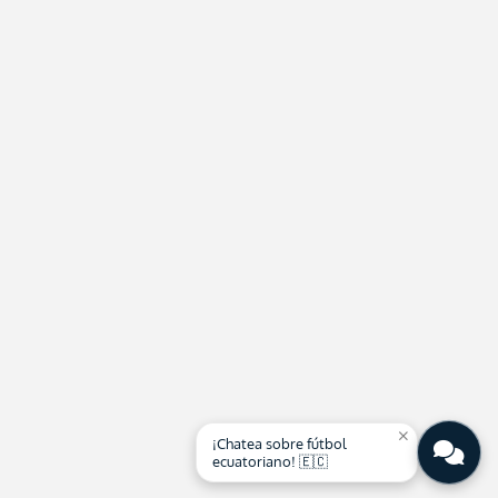
close
¡Chatea sobre fútbol
ecuatoriano! 🇪🇨