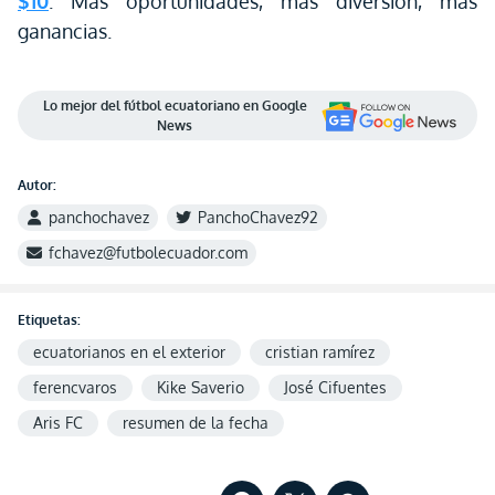
$10
. Más oportunidades, más diversión, más
ganancias.
Lo mejor del fútbol ecuatoriano en Google
News
Autor:
panchochavez
PanchoChavez92
fchavez@futbolecuador.com
Etiquetas:
ecuatorianos en el exterior
cristian ramírez
ferencvaros
Kike Saverio
José Cifuentes
Aris FC
resumen de la fecha