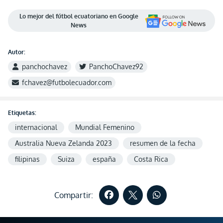
Lo mejor del fútbol ecuatoriano en Google
News
Autor:
panchochavez
PanchoChavez92
fchavez@futbolecuador.com
Etiquetas:
internacional
Mundial Femenino
Australia Nueva Zelanda 2023
resumen de la fecha
filipinas
Suiza
españa
Costa Rica
Compartir: