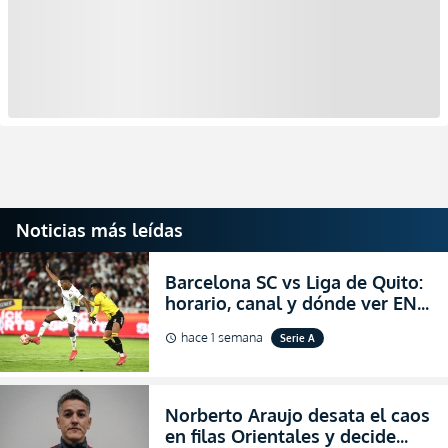
Noticias más leídas
Barcelona SC vs Liga de Quito:
horario, canal y dónde ver EN
VIVO la Fecha 22 de la LigaPro
hace 1 semana
Serie A
schedule
2026
Norberto Araujo desata el caos
en filas Orientales y decide