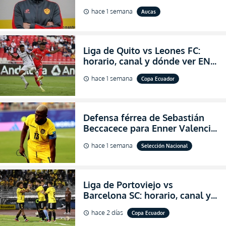
abandonar la dirección técnica
hace 1 semana
Aucas
schedule
de Aucas
Liga de Quito vs Leones FC:
horario, canal y dónde ver EN
VIVO los octavos de final de la
hace 1 semana
Copa Ecuador
schedule
Copa Ecuador 2026
Defensa férrea de Sebastián
Beccacece para Enner Valencia
al indicar que era el hombre
hace 1 semana
Selección Nacional
schedule
indicado para Ecuador
Liga de Portoviejo vs
Barcelona SC: horario, canal y
dónde ver EN VIVO los octavos
hace 2 días
Copa Ecuador
schedule
de final de la Copa Ecuador