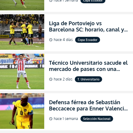
Copa Ecuador
schedule
Copa Ecuador 2026
Liga de Portoviejo vs
Barcelona SC: horario, canal y
dónde ver EN VIVO los octavos
hace 4 días
Copa Ecuador
schedule
de final de la Copa Ecuador
2026
Técnico Universitario sacude el
mercado de pases con una
verdadera revolución para
hace 2 días
T. Universitario
schedule
asegurar la permanencia
(FOTO)
Defensa férrea de Sebastián
Beccacece para Enner Valencia
al indicar que era el hombre
hace 1 semana
Selección Nacional
schedule
indicado para Ecuador