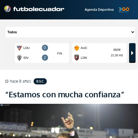
Agenda Deportiva
hace 8 años
B.S.C.
schedule
“Estamos con mucha confianza”