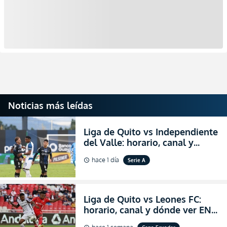
Noticias más leídas
Liga de Quito vs Independiente
del Valle: horario, canal y
dónde ver EN VIVO el
hace 1 día
Serie A
schedule
partidazo por la fecha 24 de la
LigaPro 2026
Liga de Quito vs Leones FC:
horario, canal y dónde ver EN
VIVO los octavos de final de la
hace 1 semana