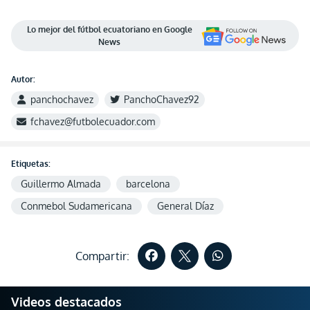
Lo mejor del fútbol ecuatoriano en Google
News
Autor:
panchochavez
PanchoChavez92
fchavez@futbolecuador.com
Etiquetas:
Guillermo Almada
barcelona
Conmebol Sudamericana
General Díaz
Compartir:
Videos destacados