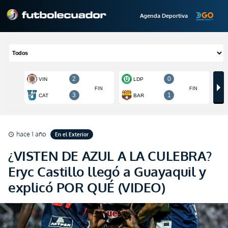
Agenda Deportiva
hace 1 año
En el Exterior
schedule
¿VISTEN DE AZUL A LA CULEBRA?
Eryc Castillo llegó a Guayaquil y
explicó POR QUÉ (VIDEO)