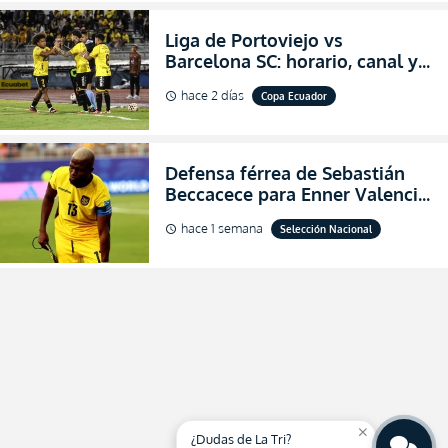
Liga de Portoviejo vs
Barcelona SC: horario, canal y
dónde ver EN VIVO los octavos
hace 2 días
Copa Ecuador
schedule
de final de la Copa Ecuador
2026
Defensa férrea de Sebastián
Beccacece para Enner Valencia
al indicar que era el hombre
hace 1 semana
Selección Nacional
schedule
indicado para Ecuador
close
¿Dudas de La Tri?