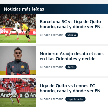
Noticias más leídas
Barcelona SC vs Liga de Quito:
horario, canal y dónde ver EN
VIVO la Fecha 22 de la LigaPro
hace 1 semana
Serie A
schedule
2026
Norberto Araujo desata el caos
en filas Orientales y decide
abandonar la dirección técnica
hace 1 semana
Aucas
schedule
de Aucas
Liga de Quito vs Leones FC:
horario, canal y dónde ver EN
VIVO los octavos de final de la
hace 1 semana
Copa Ecuador
schedule
Copa Ecuador 2026