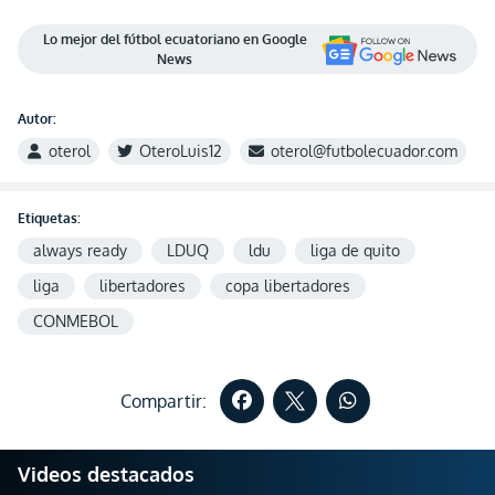
Lo mejor del fútbol ecuatoriano en Google
News
Autor:
oterol
OteroLuis12
oterol@futbolecuador.com
Etiquetas:
always ready
LDUQ
ldu
liga de quito
liga
libertadores
copa libertadores
CONMEBOL
Compartir:
Videos destacados