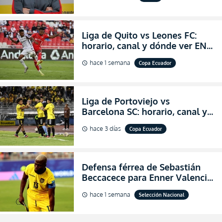
de Aucas
Liga de Quito vs Leones FC:
horario, canal y dónde ver EN
VIVO los octavos de final de la
hace 1 semana
Copa Ecuador
schedule
Copa Ecuador 2026
Liga de Portoviejo vs
Barcelona SC: horario, canal y
dónde ver EN VIVO los octavos
hace 3 días
Copa Ecuador
schedule
de final de la Copa Ecuador
2026
Defensa férrea de Sebastián
Beccacece para Enner Valencia
al indicar que era el hombre
hace 1 semana
Selección Nacional
schedule
indicado para Ecuador