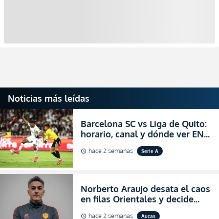
Noticias más leídas
Barcelona SC vs Liga de Quito:
horario, canal y dónde ver EN
VIVO la Fecha 22 de la LigaPro
hace 2 semanas
Serie A
schedule
2026
Norberto Araujo desata el caos
en filas Orientales y decide
abandonar la dirección técnica
hace 2 semanas
Aucas
schedule