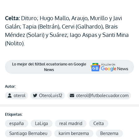
Celta:
Dituro; Hugo Mallo, Araujo, Murillo y Javi
Galán; Tapia (Beltrán), Cervi (Galhardo), Brais
Méndez (Solari) y Suárez; Iago Aspas y Santi Mina
(Nolito).
Lo mejor del fútbol ecuatoriano en Google
News
Autor:
oterol
OteroLuis12
oterol@futbolecuador.com
Etiquetas:
españa
LaLiga
real madrid
Celta
Santiago Bernabeu
karim benzema
Benzema