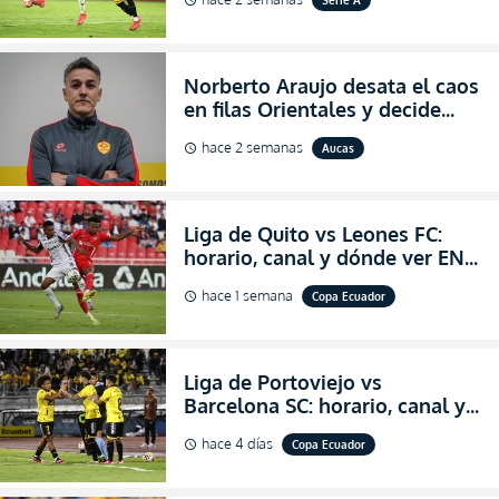
schedule
2026
Norberto Araujo desata el caos
en filas Orientales y decide
abandonar la dirección técnica
hace 2 semanas
Aucas
schedule
de Aucas
Liga de Quito vs Leones FC:
horario, canal y dónde ver EN
VIVO los octavos de final de la
hace 1 semana
Copa Ecuador
schedule
Copa Ecuador 2026
Liga de Portoviejo vs
Barcelona SC: horario, canal y
dónde ver EN VIVO los octavos
hace 4 días
Copa Ecuador
schedule
de final de la Copa Ecuador
2026