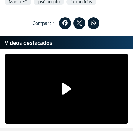
Manta FC
josé angulo
fabián frías
Compartir:
Videos destacados