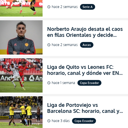
VIVO la Fecha 22 de la LigaPro
hace 2 semanas
Serie A
schedule
2026
Norberto Araujo desata el caos
en filas Orientales y decide
abandonar la dirección técnica
hace 2 semanas
Aucas
schedule
de Aucas
Liga de Quito vs Leones FC:
horario, canal y dónde ver EN
VIVO los octavos de final de la
hace 1 semana
Copa Ecuador
schedule
Copa Ecuador 2026
Liga de Portoviejo vs
Barcelona SC: horario, canal y
dónde ver EN VIVO los octavos
hace 3 días
Copa Ecuador
schedule
de final de la Copa Ecuador