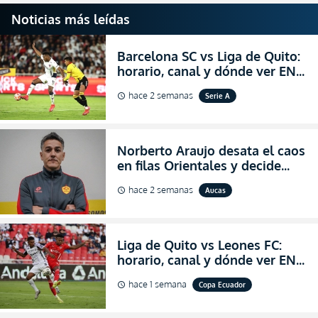
Noticias más leídas
Barcelona SC vs Liga de Quito:
horario, canal y dónde ver EN
VIVO la Fecha 22 de la LigaPro
hace 2 semanas
Serie A
schedule
2026
Norberto Araujo desata el caos
en filas Orientales y decide
abandonar la dirección técnica
hace 2 semanas
Aucas
schedule
de Aucas
Liga de Quito vs Leones FC:
horario, canal y dónde ver EN
VIVO los octavos de final de la
hace 1 semana
Copa Ecuador
schedule
Copa Ecuador 2026