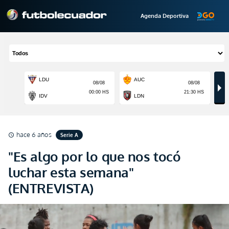
Agenda Deportiva
hace 6 años
Serie A
schedule
"Es algo por lo que nos tocó
luchar esta semana"
(ENTREVISTA)