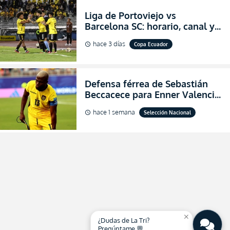
Liga de Portoviejo vs
Barcelona SC: horario, canal y
dónde ver EN VIVO los octavos
hace 3 días
Copa Ecuador
schedule
de final de la Copa Ecuador
2026
Defensa férrea de Sebastián
Beccacece para Enner Valencia
al indicar que era el hombre
hace 1 semana
Selección Nacional
schedule
indicado para Ecuador
close
¿Dudas de La Tri?
Pregúntame 💬