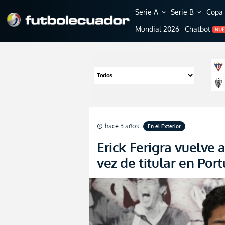
Serie A
Serie B
Copa 
expand_more
expand_more
Mundial 2026
Chatbot
NU
hace 3 años
En el Exterior
schedule
Erick Ferigra vuelve 
vez de titular en Por