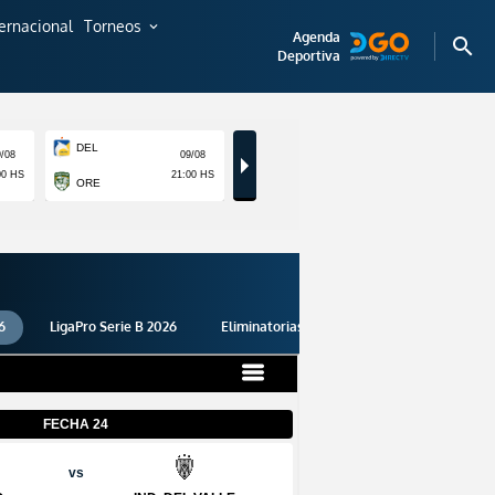
ternacional
Torneos
expand_more
Agenda
search
Deportiva
6
LigaPro Serie B 2026
Eliminatorias 2026