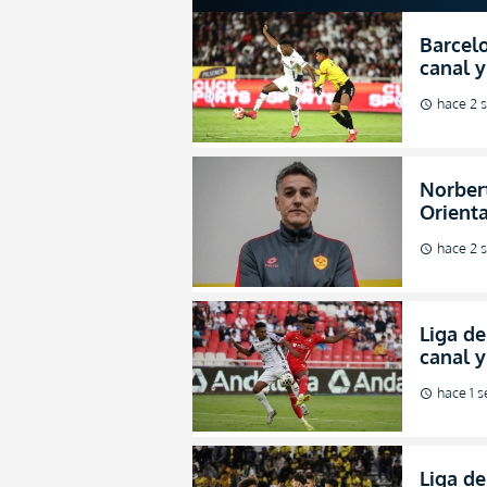
Barcelo
canal y
de la L
hace 2 
schedule
Norbert
Orienta
direcci
hace 2 
schedule
Liga de
canal 
de fina
hace 1 
schedule
Liga de