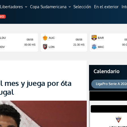
Libertadores
Copa Sudamericana
Selección
En el exterior
In
expand_more
expand_more
EVO
Calendario
al mes y juega por 6ta
LigaPro Serie A 202
tugal