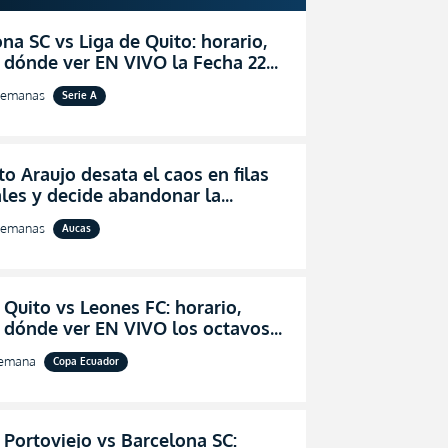
na SC vs Liga de Quito: horario,
 dónde ver EN VIVO la Fecha 22
igaPro 2026
semanas
Serie A
o Araujo desata el caos en filas
les y decide abandonar la
ón técnica de Aucas
semanas
Aucas
 Quito vs Leones FC: horario,
y dónde ver EN VIVO los octavos
l de la Copa Ecuador 2026
semana
Copa Ecuador
 Portoviejo vs Barcelona SC: