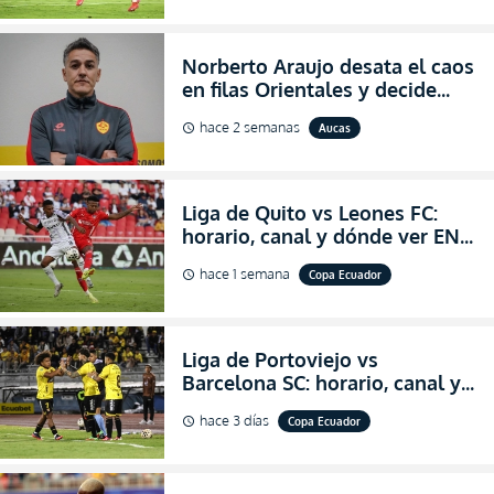
Norberto Araujo desata el caos
en filas Orientales y decide
abandonar la dirección técnica
hace 2 semanas
Aucas
schedule
de Aucas
Liga de Quito vs Leones FC:
horario, canal y dónde ver EN
VIVO los octavos de final de la
hace 1 semana
Copa Ecuador
schedule
Copa Ecuador 2026
Liga de Portoviejo vs
Barcelona SC: horario, canal y
dónde ver EN VIVO los octavos
hace 3 días
Copa Ecuador
schedule
de final de la Copa Ecuador
2026