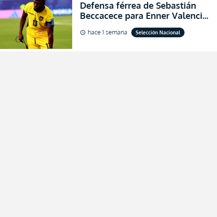
Defensa férrea de Sebastián
Beccacece para Enner Valencia
al indicar que era el hombre
hace 1 semana
Selección Nacional
schedule
indicado para Ecuador