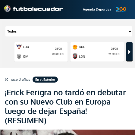
Agenda Deportiva
hace 3 años
En el Exterior
schedule
¡Erick Ferigra no tardó en debutar
con su Nuevo Club en Europa
luego de dejar España!
(RESUMEN)