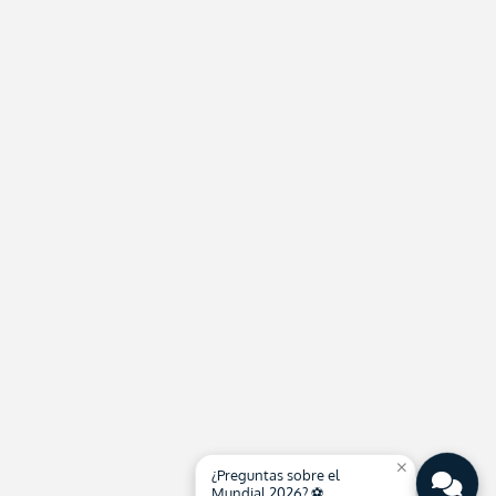
close
¿Preguntas sobre el
Mundial 2026? ⚽