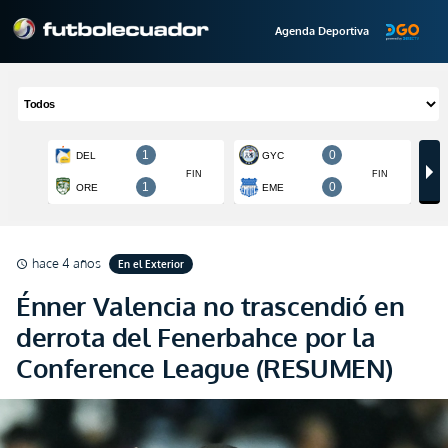
Agenda Deportiva
hace 4 años
En el Exterior
schedule
Énner Valencia no trascendió en
derrota del Fenerbahce por la
Conference League (RESUMEN)