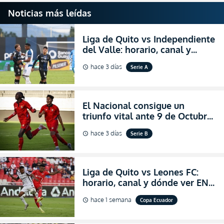
Noticias más leídas
Liga de Quito vs Independiente
del Valle: horario, canal y
dónde ver EN VIVO el
hace 3 días
Serie A
schedule
partidazo por la fecha 24 de la
LigaPro 2026
El Nacional consigue un
triunfo vital ante 9 de Octubre
para encender la fe en la
hace 3 días
Serie B
schedule
salvación
Liga de Quito vs Leones FC:
horario, canal y dónde ver EN
VIVO los octavos de final de la
hace 1 semana
Copa Ecuador
schedule
Copa Ecuador 2026