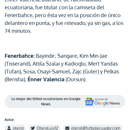
ecuatoriana, fue titular con la camiseta del
Fenerbahce, pero ésta vez en la posición de único
delantero en punta, y fue relevado, ya sin gas, a los
74 minutos.
Fenerbahce:
Bayindir; Sangare, Kim Min-Jae
(Tisserand), Attila Szalai y Kadioglu; Mert Yandas
(Tufan), Sosa, Osayi-Samuel, Zajc (Guler) y Pelkas
(Berisha);
Énner Valencia
(Dursun).
Lo mejor del fútbol ecuatoriano en Google
News
Autor:
oterol
OteroLuis12
oterol@futbolecuador.com