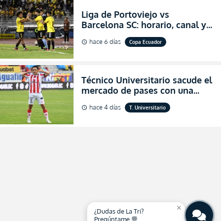
Liga de Portoviejo vs
Barcelona SC: horario, canal y
dónde ver EN VIVO los octavos
hace 6 días
Copa Ecuador
schedule
de final de la Copa Ecuador
2026
Técnico Universitario sacude el
mercado de pases con una
verdadera revolución para
hace 4 días
T. Universitario
schedule
asegurar la permanencia
(FOTO)
close
¿Dudas de La Tri?
Pregúntame 💬