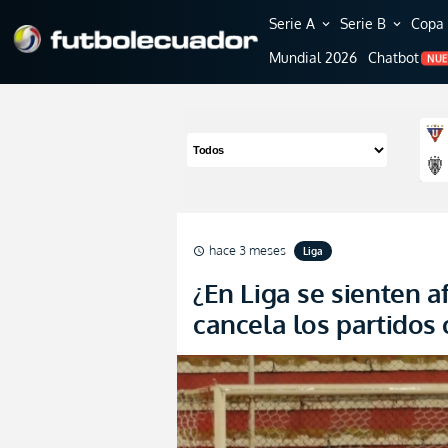
Serie A
Serie B
Copa 
expand_more
expand_more
Mundial 2026
Chatbot
NU
hace 3 meses
Liga
schedule
¿En Liga se sienten
cancela los partidos 