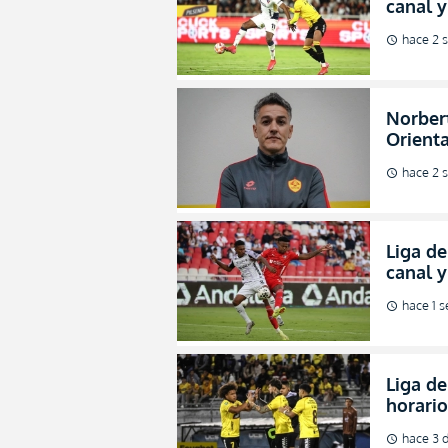
canal y
de la L
hace 2 
schedule
Norbert
Orienta
direcci
hace 2 
schedule
Liga de
canal 
de fina
hace 1 
schedule
Liga de
horario
octavos
hace 3 d
schedule