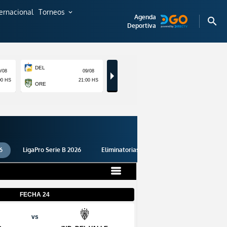
ternacional
Torneos
expand_more
Agenda
search
Deportiva
6
LigaPro Serie B 2026
Eliminatorias 2026