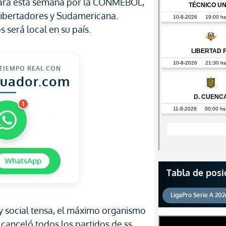
 para esta semana por la CONMEBOL,
Libertadores y Sudamericana.
 será local en su país.
 TIEMPO REAL CON
cuador.com
1
WhatsApp
Tabla de posi
LigaPro Serie A 202
 y social tensa, el máximo organismo
canceló todos los partidos de ss