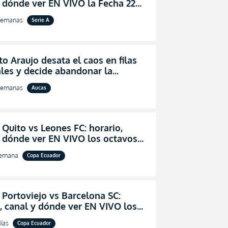
 dónde ver EN VIVO la Fecha 22
igaPro 2026
semanas
Serie A
o Araujo desata el caos en filas
les y decide abandonar la
ón técnica de Aucas
semanas
Aucas
 Quito vs Leones FC: horario,
y dónde ver EN VIVO los octavos
l de la Copa Ecuador 2026
semana
Copa Ecuador
 Portoviejo vs Barcelona SC:
, canal y dónde ver EN VIVO los
 de final de la Copa Ecuador 2026
ías
Copa Ecuador