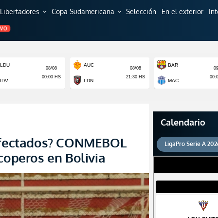
Libertadores
Copa Sudamericana
Selección
En el exterior
In
expand_more
expand_more
EVO
Calendario
 afectados? CONMEBOL
LigaPro Serie A 202
coperos en Bolivia