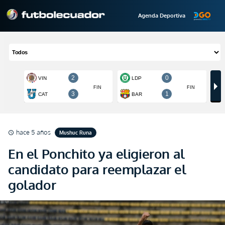
Agenda Deportiva
hace 5 años
Mushuc Runa
schedule
En el Ponchito ya eligieron al
candidato para reemplazar el
golador