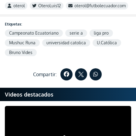
oterol
OteroLuis12
oterol@futbolecuador.com
Etiquetas:
Campeonato Ecuatoriano
serie a
liga pro
Mushuc Runa
universidad catolica
U.Católica
Bruno Vides
Compartir:
Videos destacados