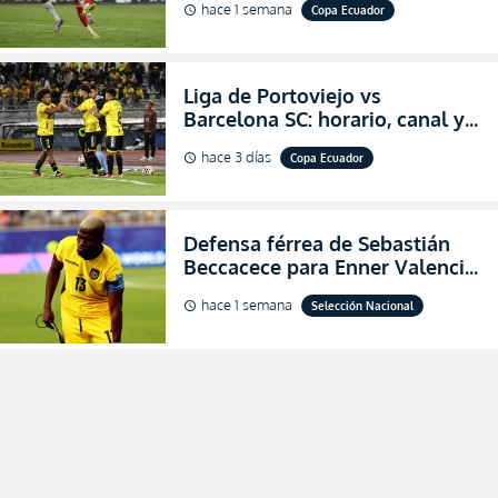
hace 1 semana
Copa Ecuador
schedule
Copa Ecuador 2026
Liga de Portoviejo vs
Barcelona SC: horario, canal y
dónde ver EN VIVO los octavos
hace 3 días
Copa Ecuador
schedule
de final de la Copa Ecuador
2026
Defensa férrea de Sebastián
Beccacece para Enner Valencia
al indicar que era el hombre
hace 1 semana
Selección Nacional
schedule
indicado para Ecuador