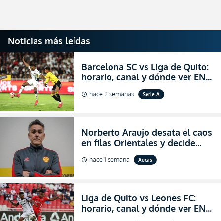
Noticias más leídas
Barcelona SC vs Liga de Quito:
horario, canal y dónde ver EN
VIVO la Fecha 22 de la LigaPro
hace 2 semanas
Serie A
schedule
2026
Norberto Araujo desata el caos
en filas Orientales y decide
abandonar la dirección técnica
hace 1 semana
Aucas
schedule
de Aucas
Liga de Quito vs Leones FC:
horario, canal y dónde ver EN
VIVO los octavos de final de la