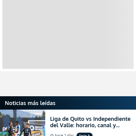
Noticias más leídas
Liga de Quito vs Independiente
del Valle: horario, canal y
dónde ver EN VIVO el
hace 2 días
Serie A
schedule