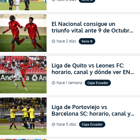
partidazo por la fecha 24 de la
LigaPro 2026
El Nacional consigue un
triunfo vital ante 9 de Octubre
para encender la fe en la
hace 2 días
Serie B
schedule
salvación
Liga de Quito vs Leones FC:
horario, canal y dónde ver EN
VIVO los octavos de final de la
hace 1 semana
Copa Ecuador
schedule
Copa Ecuador 2026
Liga de Portoviejo vs
Barcelona SC: horario, canal y
dónde ver EN VIVO los octavos
hace 5 días
Copa Ecuador
schedule
de final de la Copa Ecuador
2026