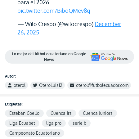
para el 2026.
pic.twitter.com/BiboQMev8q
— Wilo Crespo (@wilocrespo)
December
26, 2025
Lo mejor del fútbol ecuatoriano en Google
News
Autor:
oterol
OteroLuis12
oterol@futbolecuador.com
Etiquetas:
Esteban Coello
Cuenca Jrs
Cuenca Juniors
Liga Ecuabet
liga pro
serie b
Campeonato Ecuatoriano