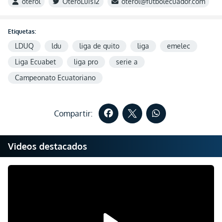
oterol
OteroLuis12
oterol@futbolecuador.com
Etiquetas:
LDUQ
ldu
liga de quito
liga
emelec
Liga Ecuabet
liga pro
serie a
Campeonato Ecuatoriano
Compartir:
Videos destacados