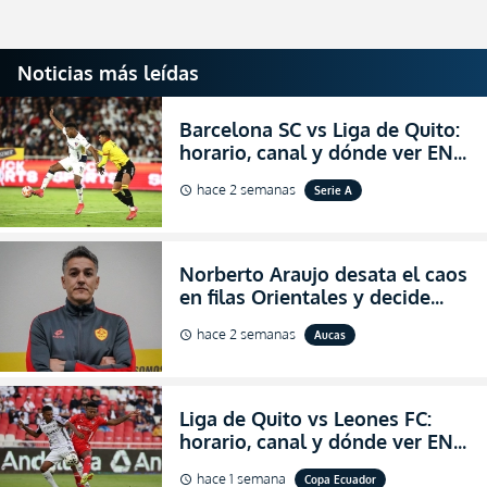
Noticias más leídas
Barcelona SC vs Liga de Quito:
horario, canal y dónde ver EN
VIVO la Fecha 22 de la LigaPro
hace 2 semanas
Serie A
schedule
2026
Norberto Araujo desata el caos
en filas Orientales y decide
abandonar la dirección técnica
hace 2 semanas
Aucas
schedule
de Aucas
Liga de Quito vs Leones FC:
horario, canal y dónde ver EN
VIVO los octavos de final de la
hace 1 semana
Copa Ecuador
schedule
Copa Ecuador 2026