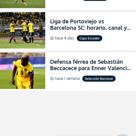
Liga de Portoviejo vs
Barcelona SC: horario, canal y
dónde ver EN VIVO los octavos
hace 4 días
Copa Ecuador
schedule
de final de la Copa Ecuador
2026
Defensa férrea de Sebastián
Beccacece para Enner Valencia
al indicar que era el hombre
hace 1 semana
Selección Nacional
schedule
indicado para Ecuador