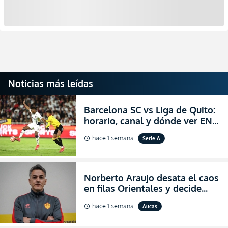
Noticias más leídas
Barcelona SC vs Liga de Quito:
horario, canal y dónde ver EN
VIVO la Fecha 22 de la LigaPro
hace 1 semana
Serie A
schedule
2026
Norberto Araujo desata el caos
en filas Orientales y decide
abandonar la dirección técnica
hace 1 semana
Aucas
schedule
de Aucas