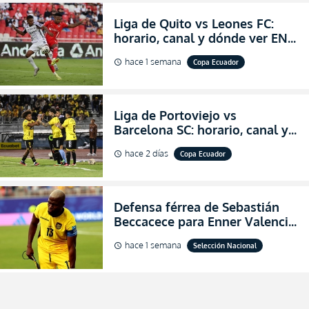
Liga de Quito vs Leones FC:
horario, canal y dónde ver EN
VIVO los octavos de final de la
hace 1 semana
Copa Ecuador
schedule
Copa Ecuador 2026
Liga de Portoviejo vs
Barcelona SC: horario, canal y
dónde ver EN VIVO los octavos
hace 2 días
Copa Ecuador
schedule
de final de la Copa Ecuador
2026
Defensa férrea de Sebastián
Beccacece para Enner Valencia
al indicar que era el hombre
hace 1 semana
Selección Nacional
schedule
indicado para Ecuador