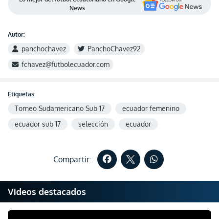
News
Autor:
panchochavez
PanchoChavez92
fchavez@futbolecuador.com
Etiquetas:
Torneo Sudamericano Sub 17
ecuador femenino
ecuador sub 17
selección
ecuador
Compartir:
Videos destacados