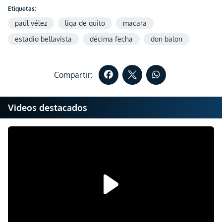
Etiquetas:
paúl vélez
liga de quito
macara
estadio bellavista
décima fecha
don balon
Compartir:
Videos destacados