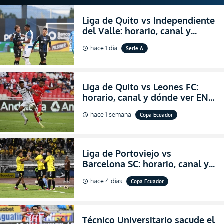
Liga de Quito vs Independiente
del Valle: horario, canal y
dónde ver EN VIVO el
hace 1 día
Serie A
schedule
partidazo por la fecha 24 de la
LigaPro 2026
Liga de Quito vs Leones FC:
horario, canal y dónde ver EN
VIVO los octavos de final de la
hace 1 semana
Copa Ecuador
schedule
Copa Ecuador 2026
Liga de Portoviejo vs
Barcelona SC: horario, canal y
dónde ver EN VIVO los octavos
hace 4 días
Copa Ecuador
schedule
de final de la Copa Ecuador
2026
Técnico Universitario sacude el