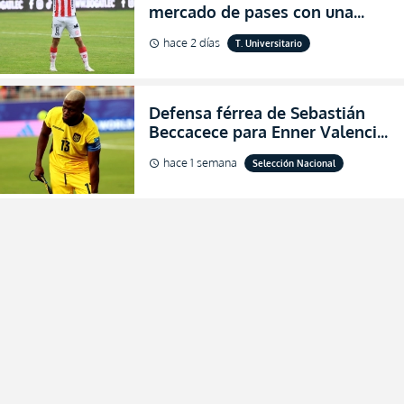
mercado de pases con una
verdadera revolución para
hace 2 días
T. Universitario
schedule
asegurar la permanencia
(FOTO)
Defensa férrea de Sebastián
Beccacece para Enner Valencia
al indicar que era el hombre
hace 1 semana
Selección Nacional
schedule
indicado para Ecuador