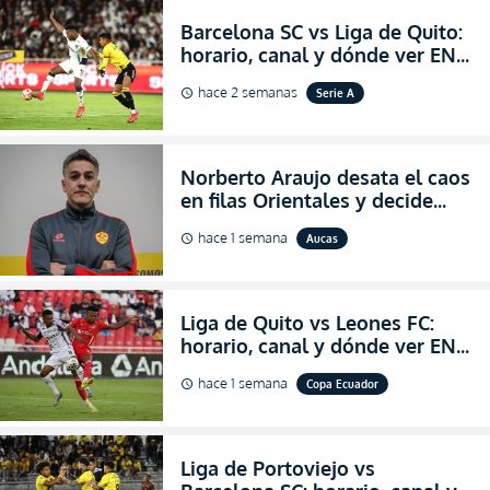
Barcelona SC vs Liga de Quito:
horario, canal y dónde ver EN
VIVO la Fecha 22 de la LigaPro
hace 2 semanas
Serie A
schedule
2026
Norberto Araujo desata el caos
en filas Orientales y decide
abandonar la dirección técnica
hace 1 semana
Aucas
schedule
de Aucas
Liga de Quito vs Leones FC:
horario, canal y dónde ver EN
VIVO los octavos de final de la
hace 1 semana
Copa Ecuador
schedule
Copa Ecuador 2026
Liga de Portoviejo vs