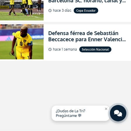
Barcelona SC: horario, canal y
dónde ver EN VIVO los octavos
hace 3 días
Copa Ecuador
schedule
de final de la Copa Ecuador
2026
Defensa férrea de Sebastián
Beccacece para Enner Valencia
al indicar que era el hombre
hace 1 semana
Selección Nacional
schedule
indicado para Ecuador
close
¿Dudas de La Tri?
Pregúntame 💬