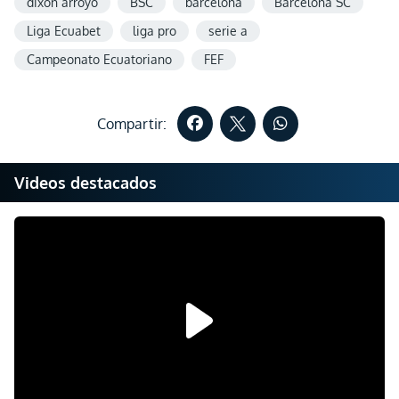
dixon arroyo
BSC
barcelona
Barcelona SC
Liga Ecuabet
liga pro
serie a
Campeonato Ecuatoriano
FEF
Compartir:
Videos destacados