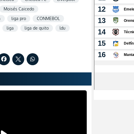
Moisés Caicedo
a
liga pro
CONMEBOL
liga
liga de quito
ldu