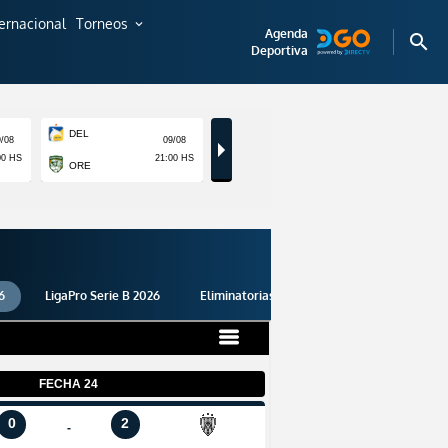
ternacional
Torneos
expand_more
Agenda
search
Deportiva
6
LigaPro Serie B 2026
Eliminatorias 2026