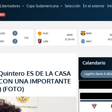
Libertadores
Copa Sudamericana
Selección
En el exterior
In
expand_more
expand_more
EVO
Calendario
Quintero ES DE LA CASA
LigaPro Serie A 202
ga CON UNA IMPORTANTE
 (FOTO)