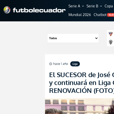
Serie A
Serie B
Copa 
expand_more
expand_more
Mundial 2026
Chatbot
NU
hace 1 año
Liga
schedule
El SUCESOR de José 
y continuará en Li
RENOVACIÓN (FOTO)