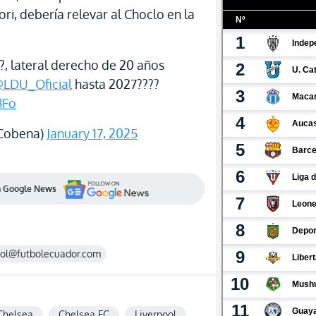
iori, debería relevar al Choclo en la
??, lateral derecho de 20 años
LDU_Oficial
hasta 2027????
8Fo
nCobena)
January 17, 2025
en Google News
rol@futbolecuador.com
Chelsea
Chelsea FC
Liverpool