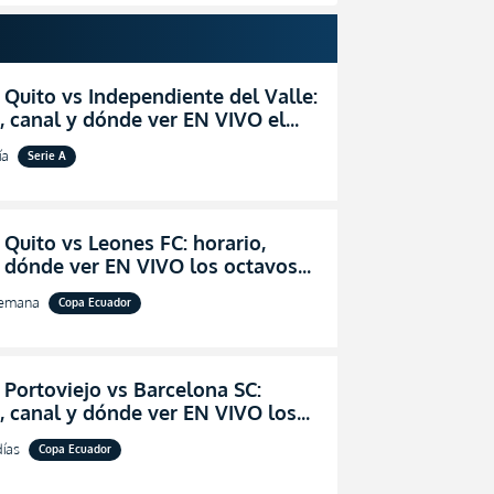
 Quito vs Independiente del Valle:
, canal y dónde ver EN VIVO el
zo por la fecha 24 de la LigaPro
ía
Serie A
 Quito vs Leones FC: horario,
y dónde ver EN VIVO los octavos
l de la Copa Ecuador 2026
semana
Copa Ecuador
 Portoviejo vs Barcelona SC:
, canal y dónde ver EN VIVO los
 de final de la Copa Ecuador 2026
días
Copa Ecuador