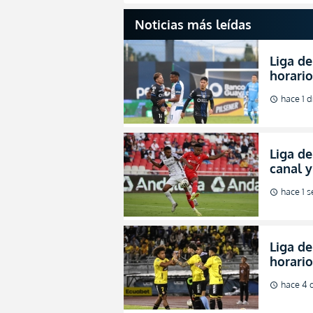
Noticias más leídas
Liga de
horario
partida
hace 1 d
schedule
2026
Liga de
canal 
de fina
hace 1 
schedule
Liga de
horario
octavos
hace 4 
schedule