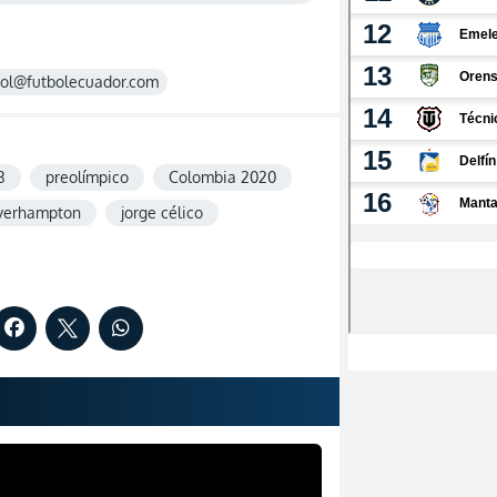
rol@futbolecuador.com
3
preolímpico
Colombia 2020
verhampton
jorge célico