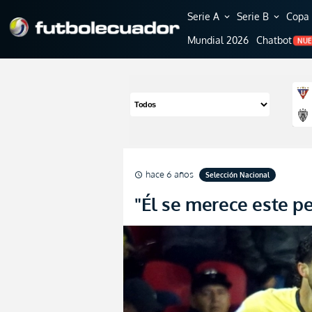
Serie A
Serie B
Copa 
expand_more
expand_more
Mundial 2026
Chatbot
NU
hace 6 años
Selección Nacional
schedule
"Él se merece este p