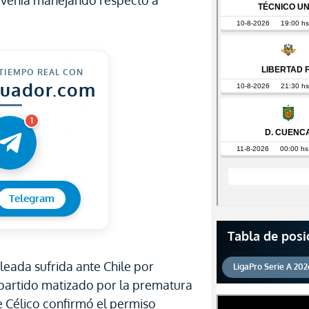
e venía manejando respecto a
 TIEMPO REAL CON
cuador.com
1
Telegram
Tabla de posi
leada sufrida ante Chile por
LigaPro Serie A 202
 partido matizado por la prematura
ge Célico confirmó el permiso