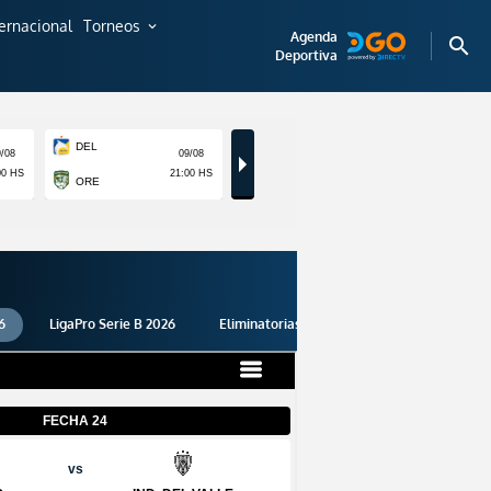
ternacional
Torneos
expand_more
Agenda
search
Deportiva
6
LigaPro Serie B 2026
Eliminatorias 2026