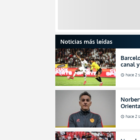
Noticias más leídas
Barcelo
canal y
de la L
hace 2 
schedule
Norbert
Orienta
direcci
hace 2 
schedule