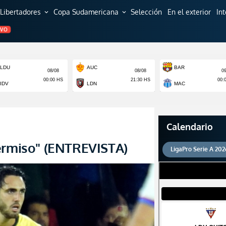
Libertadores
Copa Sudamericana
Selección
En el exterior
In
expand_more
expand_more
EVO
Calendario
ermiso" (ENTREVISTA)
LigaPro Serie A 202