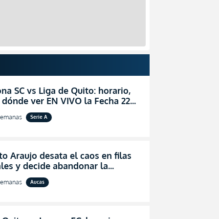
na SC vs Liga de Quito: horario,
 dónde ver EN VIVO la Fecha 22
igaPro 2026
semanas
Serie A
o Araujo desata el caos en filas
les y decide abandonar la
ón técnica de Aucas
semanas
Aucas