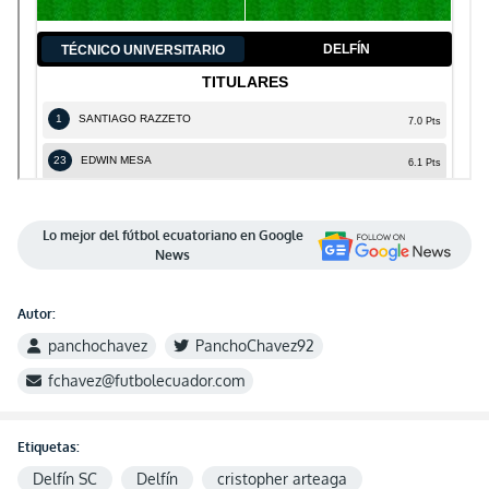
Lo mejor del fútbol ecuatoriano en Google
News
Autor:
panchochavez
PanchoChavez92
fchavez@futbolecuador.com
Etiquetas:
Delfín SC
Delfín
cristopher arteaga