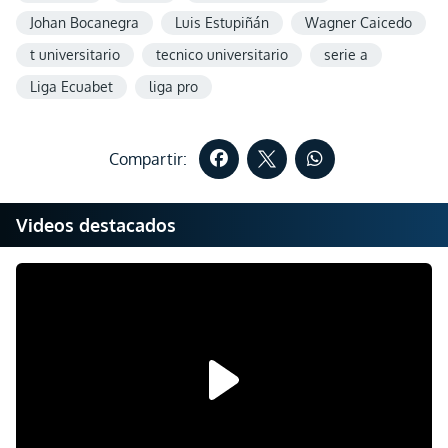
Johan Bocanegra
Luis Estupiñán
Wagner Caicedo
t universitario
tecnico universitario
serie a
Liga Ecuabet
liga pro
Compartir:
Videos destacados