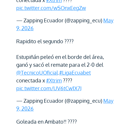
conectada x
#Xtrim
????
pic.twitter.com/wSOnxEegZw
— Zapping Ecuador (@zapping_ecu)
May
9, 2026
Rapidito el segundo ????
Estupiñán peleó en el borde del área,
ganó y sacó el remate para el 2-0 del
@TecnicoUOficial
.
#LigaEcuabet
conectada x
#Xtrim
????
pic.twitter.com/UV6tCw1X7J
— Zapping Ecuador (@zapping_ecu)
May
9, 2026
Goleada en Ambato!! ????