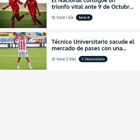
triunfo vital ante 9 de Octubre
para encender la fe en la
hace 1 día
Serie B
schedule
salvación
Técnico Universitario sacude el
mercado de pases con una
verdadera revolución para
hace 2 días
T. Universitario
schedule
asegurar la permanencia
(FOTO)