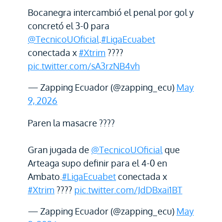
Bocanegra intercambió el penal por gol y
concretó el 3-0 para
@TecnicoUOficial
.
#LigaEcuabet
conectada x
#Xtrim
????
pic.twitter.com/sA3rzNB4vh
— Zapping Ecuador (@zapping_ecu)
May
9, 2026
Paren la masacre ????
Gran jugada de
@TecnicoUOficial
que
Arteaga supo definir para el 4-0 en
Ambato.
#LigaEcuabet
conectada x
#Xtrim
????
pic.twitter.com/JdDBxai1BT
— Zapping Ecuador (@zapping_ecu)
May