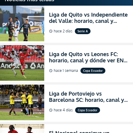
Liga de Quito vs Independiente
del Valle: horario, canal y
dónde ver EN VIVO el
hace 2 días
Serie A
schedule
partidazo por la fecha 24 de la
LigaPro 2026
Liga de Quito vs Leones FC:
horario, canal y dónde ver EN
VIVO los octavos de final de la
hace 1 semana
Copa Ecuador
schedule
Copa Ecuador 2026
Liga de Portoviejo vs
Barcelona SC: horario, canal y
dónde ver EN VIVO los octavos
hace 4 días
Copa Ecuador
schedule
de final de la Copa Ecuador
2026
El Nacional consigue un