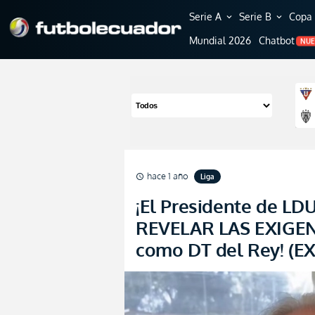
Serie A
Serie B
Copa 
expand_more
expand_more
Mundial 2026
Chatbot
NU
hace 1 año
Liga
schedule
¡El Presidente de LDU
REVELAR LAS EXIGEN
como DT del Rey! (E