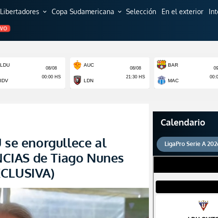
Libertadores
Copa Sudamericana
Selección
En el exterior
In
expand_more
expand_more
EVO
Calendario
 se enorgullece al
LigaPro Serie A 202
CIAS de Tiago Nunes
XCLUSIVA)