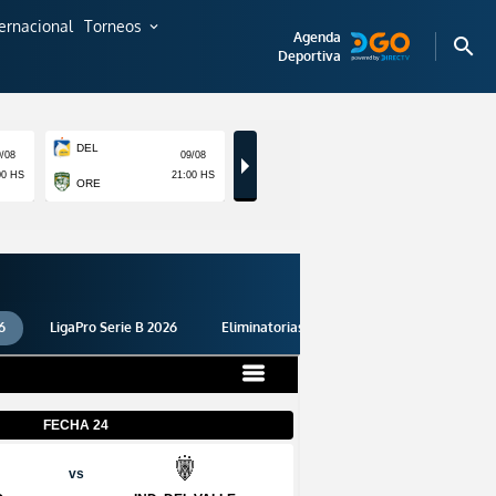
ternacional
Torneos
expand_more
Agenda
search
Deportiva
6
LigaPro Serie B 2026
Eliminatorias 2026