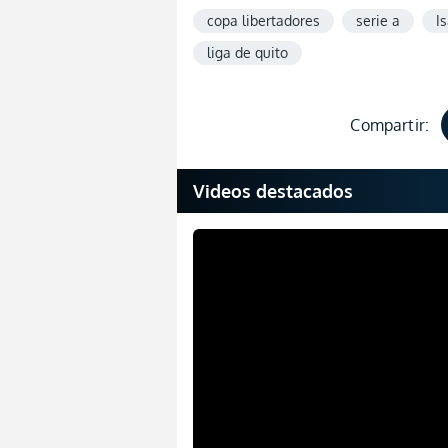
copa libertadores
serie a
I
liga de quito
Compartir:
Videos destacados