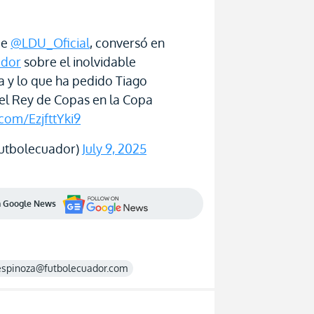
de
@LDU_Oficial
, conversó en
ador
sobre el inolvidable
 y lo que ha pedido Tiago
el Rey de Copas en la Copa
.com/EzjfttYki9
utbolecuador)
July 9, 2025
en Google News
espinoza@futbolecuador.com