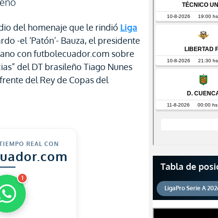
leño
edio del homenaje que le rindió
Liga
do -el ‘Patón’- Bauza, el presidente
mano con futbolecuador.com sobre
ncias” del DT brasileño Tiago Nunes
 frente del Rey de Copas del
 TIEMPO REAL CON
cuador.com
Tabla de posi
1
LigaPro Serie A 202