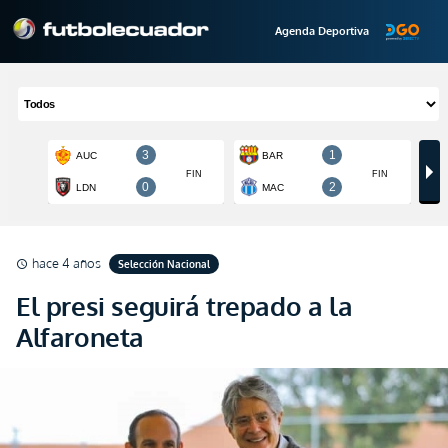
Agenda Deportiva
hace 4 años
Selección Nacional
schedule
El presi seguirá trepado a la
Alfaroneta