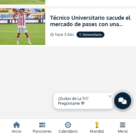
2026
Técnico Universitario sacude el
mercado de pases con una
verdadera revolución para
hace 3 días
T. Universitario
schedule
asegurar la permanencia
(FOTO)
close
¿Dudas de La Tri?
Pregúntame 💬
Inicio
Posiciones
Calendario
Mundial
Menú