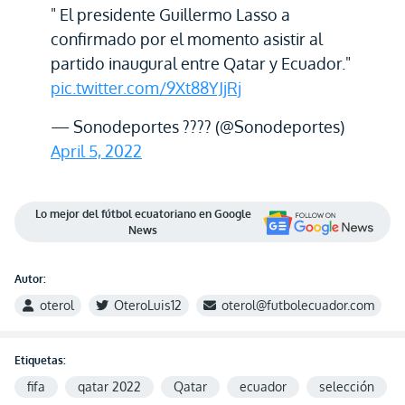
" El presidente Guillermo Lasso a
confirmado por el momento asistir al
partido inaugural entre Qatar y Ecuador."
pic.twitter.com/9Xt88YJjRj
— Sonodeportes ???? (@Sonodeportes)
April 5, 2022
Lo mejor del fútbol ecuatoriano en Google
News
Autor:
oterol
OteroLuis12
oterol@futbolecuador.com
Etiquetas:
fifa
qatar 2022
Qatar
ecuador
selección