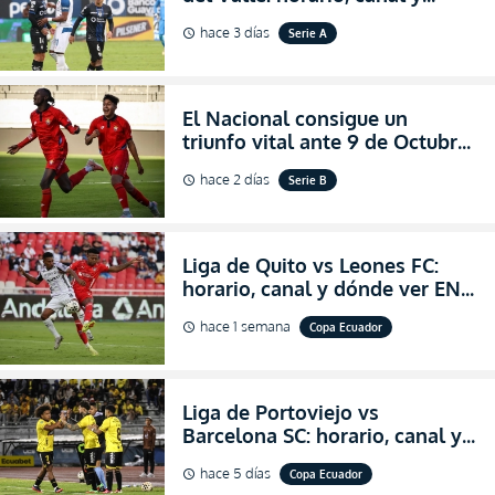
dónde ver EN VIVO el
hace 3 días
Serie A
schedule
partidazo por la fecha 24 de la
LigaPro 2026
El Nacional consigue un
triunfo vital ante 9 de Octubre
para encender la fe en la
hace 2 días
Serie B
schedule
salvación
Liga de Quito vs Leones FC:
horario, canal y dónde ver EN
VIVO los octavos de final de la
hace 1 semana
Copa Ecuador
schedule
Copa Ecuador 2026
Liga de Portoviejo vs
Barcelona SC: horario, canal y
dónde ver EN VIVO los octavos
hace 5 días
Copa Ecuador
schedule
de final de la Copa Ecuador