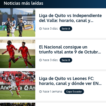
Noticias más leídas
Liga de Quito vs Independiente
del Valle: horario, canal y
dónde ver EN VIVO el
hace 3 días
Serie A
schedule
partidazo por la fecha 24 de la
LigaPro 2026
El Nacional consigue un
triunfo vital ante 9 de Octubre
para encender la fe en la
hace 3 días
Serie B
schedule
salvación
Liga de Quito vs Leones FC:
horario, canal y dónde ver EN
VIVO los octavos de final de la
hace 1 semana
Copa Ecuador
schedule
Copa Ecuador 2026