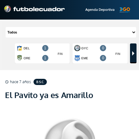
Agenda Deportiva
hace 7 años
B.S.C.
schedule
El Pavito ya es Amarillo