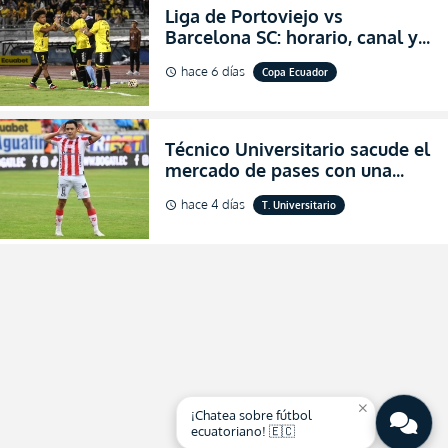
Liga de Portoviejo vs
Barcelona SC: horario, canal y
dónde ver EN VIVO los octavos
hace 6 días
Copa Ecuador
schedule
de final de la Copa Ecuador
2026
Técnico Universitario sacude el
mercado de pases con una
verdadera revolución para
hace 4 días
T. Universitario
schedule
asegurar la permanencia
(FOTO)
close
¡Chatea sobre fútbol
ecuatoriano! 🇪🇨