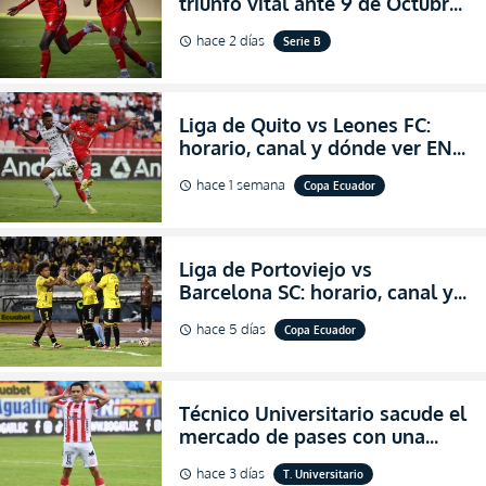
triunfo vital ante 9 de Octubre
para encender la fe en la
hace 2 días
Serie B
schedule
salvación
Liga de Quito vs Leones FC:
horario, canal y dónde ver EN
VIVO los octavos de final de la
hace 1 semana
Copa Ecuador
schedule
Copa Ecuador 2026
Liga de Portoviejo vs
Barcelona SC: horario, canal y
dónde ver EN VIVO los octavos
hace 5 días
Copa Ecuador
schedule
de final de la Copa Ecuador
2026
Técnico Universitario sacude el
mercado de pases con una
verdadera revolución para
hace 3 días
T. Universitario
schedule
asegurar la permanencia