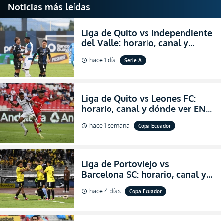
Noticias más leídas
Liga de Quito vs Independiente
del Valle: horario, canal y
dónde ver EN VIVO el
hace 1 día
Serie A
schedule
partidazo por la fecha 24 de la
LigaPro 2026
Liga de Quito vs Leones FC:
horario, canal y dónde ver EN
VIVO los octavos de final de la
hace 1 semana
Copa Ecuador
schedule
Copa Ecuador 2026
Liga de Portoviejo vs
Barcelona SC: horario, canal y
dónde ver EN VIVO los octavos
hace 4 días
Copa Ecuador
schedule
de final de la Copa Ecuador
2026