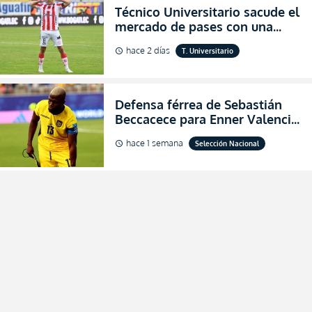
Técnico Universitario sacude el
mercado de pases con una
verdadera revolución para
hace 2 días
T. Universitario
schedule
asegurar la permanencia
(FOTO)
Defensa férrea de Sebastián
Beccacece para Enner Valencia
al indicar que era el hombre
hace 1 semana
Selección Nacional
schedule
indicado para Ecuador