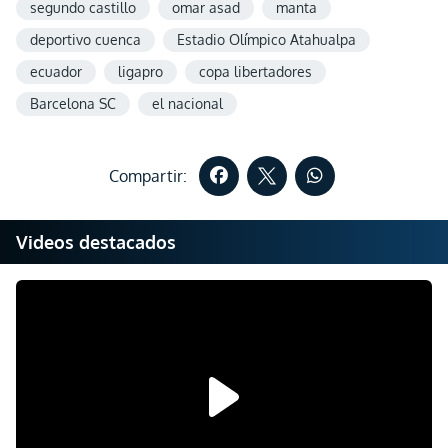
segundo castillo
omar asad
manta
deportivo cuenca
Estadio Olímpico Atahualpa
ecuador
ligapro
copa libertadores
Barcelona SC
el nacional
Compartir:
Videos destacados