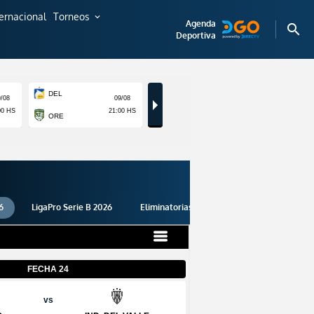
ternacional
Torneos
expand_more
Agenda
search
Deportiva
6
LigaPro Serie B 2026
Eliminatorias 2026