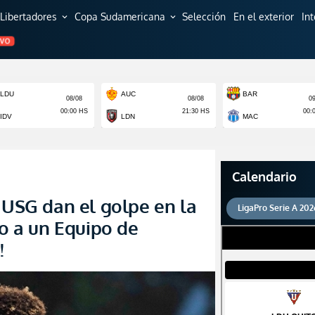
Libertadores
Copa Sudamericana
Selección
En el exterior
In
expand_more
expand_more
EVO
Calendario
 USG dan el golpe en la
LigaPro Serie A 202
 a un Equipo de
!