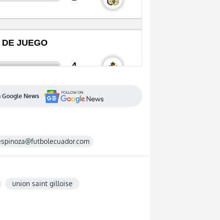
en Google News
espinoza@futbolecuador.com
union saint gilloise