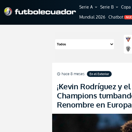
Serie A
Serie B
Copa 
expand_more
expand_more
Mundial 2026
Chatbot
NU
hace 8 meses
En el Exterior
schedule
¡Kevin Rodríguez y el
Champions tumbando
Renombre en Europa