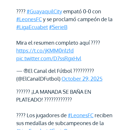
????
#GuayaquilCity
empató 0-0 con
#LeonesFC
y se proclamó campeón de la
#LigaEcuabet
#SerieB
Mira el resumen completo aquí ????
https://t.co/jKMM0n1z1d
pic.twitter.com/D7ssRgxHvl
— ®El Canal del Fútbol ?????????
(@ElCanalDFutbol)
October 29, 2025
?????? ¡LA MANADA SE BAÑA EN
PLATEADO! ????????????
???? Los jugadores de
#LeonesFC
reciben
sus medallas de subcampeones de la