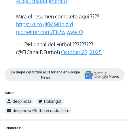
#LigaEcuabet
#SerieB
Mira el resumen completo aquí ????
https://t.co/jKMM0n1z1d
pic.twitter.com/Ek2wjwvwfO
— ®El Canal del Fútbol ?????????
(@ElCanalDFutbol)
October 29, 2025
Lo mejor del fútbol ecuatoriano en Google
News
Autor:
despinoza
Rokangol
despinoza@futbolecuador.com
Etiquetas: