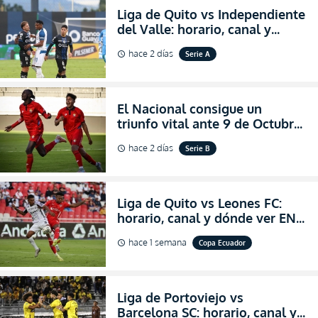
Liga de Quito vs Independiente
del Valle: horario, canal y
dónde ver EN VIVO el
hace 2 días
Serie A
schedule
partidazo por la fecha 24 de la
LigaPro 2026
El Nacional consigue un
triunfo vital ante 9 de Octubre
para encender la fe en la
hace 2 días
Serie B
schedule
salvación
Liga de Quito vs Leones FC:
horario, canal y dónde ver EN
VIVO los octavos de final de la
hace 1 semana
Copa Ecuador
schedule
Copa Ecuador 2026
Liga de Portoviejo vs
Barcelona SC: horario, canal y