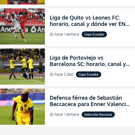
Liga de Quito vs Leones FC:
horario, canal y dónde ver EN
VIVO los octavos de final de la
hace 1 semana
Copa Ecuador
schedule
Copa Ecuador 2026
Liga de Portoviejo vs
Barcelona SC: horario, canal y
dónde ver EN VIVO los octavos
hace 2 días
Copa Ecuador
schedule
de final de la Copa Ecuador
2026
Defensa férrea de Sebastián
Beccacece para Enner Valencia
al indicar que era el hombre
hace 1 semana
Selección Nacional
schedule
indicado para Ecuador