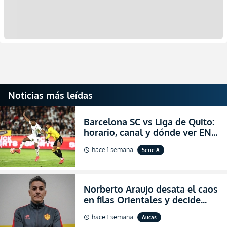
Noticias más leídas
Barcelona SC vs Liga de Quito:
horario, canal y dónde ver EN
VIVO la Fecha 22 de la LigaPro
hace 1 semana
Serie A
schedule
2026
Norberto Araujo desata el caos
en filas Orientales y decide
abandonar la dirección técnica
hace 1 semana
Aucas
schedule
de Aucas