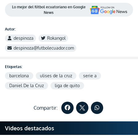
Lo mejor del fútbol ecuatoriano en Google
News
Autor:
despinoza
Rokangol
despinoza@futbolecuador.com
Etiquetas:
barcelona
ulises de la cruz
serie a
Daniel De la Cruz
liga de quito
Compartir:
Videos destacados