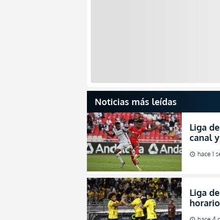
Noticias más leídas
Liga de
canal 
de fina
hace 1 
schedule
Liga de
horario
octavos
hace 4 
schedule