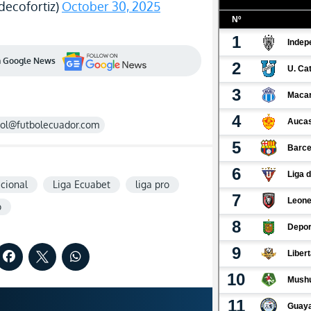
decofortiz)
October 30, 2025
en Google News
rol@futbolecuador.com
acional
Liga Ecuabet
liga pro
o