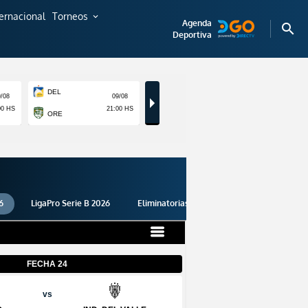
ternacional
Torneos
expand_more
Agenda
search
Deportiva
6
LigaPro Serie B 2026
Eliminatorias 2026