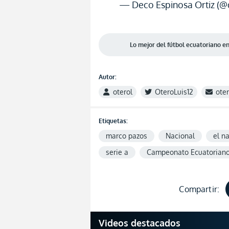
— Deco Espinosa Ortiz (@
Lo mejor del fútbol ecuatoriano 
Autor:
oterol
OteroLuis12
ote
Etiquetas:
marco pazos
Nacional
el n
serie a
Campeonato Ecuatorian
Compartir:
Videos destacados