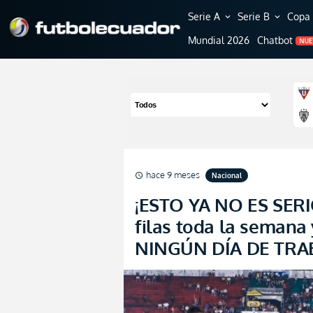
Serie A
Serie B
Copa 
expand_more
expand_more
Mundial 2026
Chatbot
NU
hace 9 meses
Nacional
schedule
¡ESTO YA NO ES SERI
filas toda la semana 
NINGÚN DÍA DE TRA