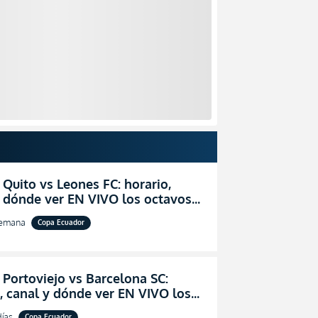
 Quito vs Leones FC: horario,
y dónde ver EN VIVO los octavos
l de la Copa Ecuador 2026
semana
Copa Ecuador
 Portoviejo vs Barcelona SC:
, canal y dónde ver EN VIVO los
 de final de la Copa Ecuador 2026
días
Copa Ecuador