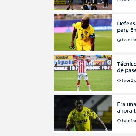
Defens
para En
hombre
hace 1 
schedule
Técnico
de pas
para a
hace 2 d
schedule
Era una
ahora 
Bolivia
hace 1 
schedule