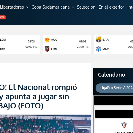
Libertadores
Copa Sudamericana
Selección
En el exterior
In
expand_more
expand_more
EVO
Calendario
O! El Nacional rompió
LigaPro Serie A 202
y apunta a jugar sin
BAJO (FOTO)