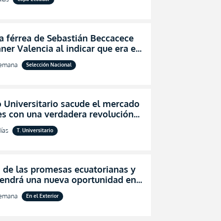
a férrea de Sebastián Beccacece
ner Valencia al indicar que era el
 indicado para Ecuador
semana
Selección Nacional
 Universitario sacude el mercado
es con una verdadera revolución
segurar la permanencia (FOTO)
ías
T. Universitario
 de las promesas ecuatorianas y
tendrá una nueva oportunidad en
semana
En el Exterior