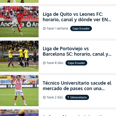
LigaPro 2026
Liga de Quito vs Leones FC:
horario, canal y dónde ver EN
VIVO los octavos de final de la
hace 1 semana
Copa Ecuador
schedule
Copa Ecuador 2026
Liga de Portoviejo vs
Barcelona SC: horario, canal y
dónde ver EN VIVO los octavos
hace 4 días
Copa Ecuador
schedule
de final de la Copa Ecuador
2026
Técnico Universitario sacude el
mercado de pases con una
verdadera revolución para
hace 2 días
T. Universitario
schedule
asegurar la permanencia
(FOTO)