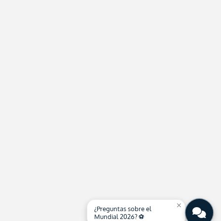
close
¿Preguntas sobre el
Mundial 2026? ⚽