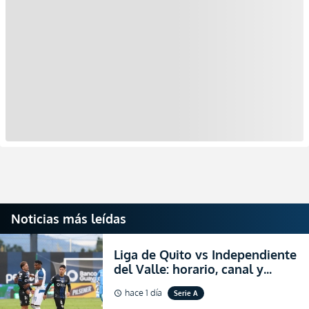
Noticias más leídas
Liga de Quito vs Independiente
del Valle: horario, canal y
dónde ver EN VIVO el
hace 1 día
Serie A
schedule
partidazo por la fecha 24 de la