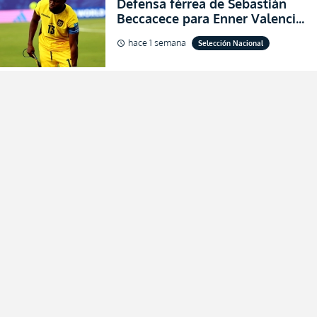
Defensa férrea de Sebastián
Beccacece para Enner Valencia
al indicar que era el hombre
hace 1 semana
Selección Nacional
schedule
indicado para Ecuador