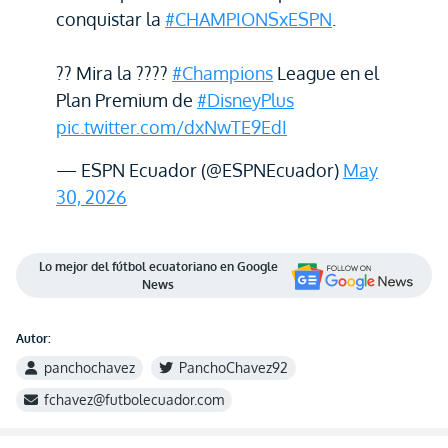
conquistar la
#CHAMPIONSxESPN
.
?? Mira la ????
#Champions
League en el
Plan Premium de
#DisneyPlus
pic.twitter.com/dxNwTE9EdI
— ESPN Ecuador (@ESPNEcuador)
May
30, 2026
Lo mejor del fútbol ecuatoriano en Google
News
Autor:
panchochavez
PanchoChavez92
fchavez@futbolecuador.com