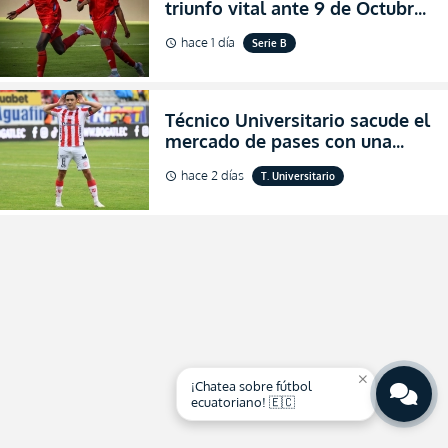
triunfo vital ante 9 de Octubre
para encender la fe en la
hace 1 día
Serie B
schedule
salvación
Técnico Universitario sacude el
mercado de pases con una
verdadera revolución para
hace 2 días
T. Universitario
schedule
asegurar la permanencia
(FOTO)
close
¡Chatea sobre fútbol
ecuatoriano! 🇪🇨