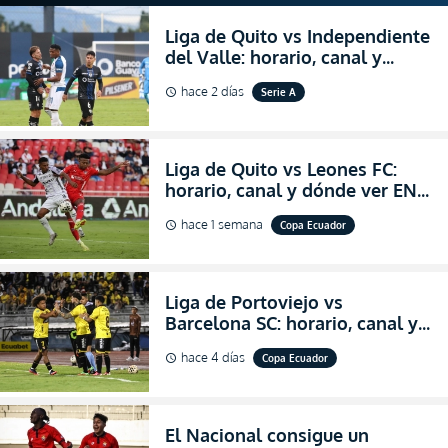
Liga de Quito vs Independiente
del Valle: horario, canal y
dónde ver EN VIVO el
hace 2 días
Serie A
schedule
partidazo por la fecha 24 de la
LigaPro 2026
Liga de Quito vs Leones FC:
horario, canal y dónde ver EN
VIVO los octavos de final de la
hace 1 semana
Copa Ecuador
schedule
Copa Ecuador 2026
Liga de Portoviejo vs
Barcelona SC: horario, canal y
dónde ver EN VIVO los octavos
hace 4 días
Copa Ecuador
schedule
de final de la Copa Ecuador
2026
El Nacional consigue un