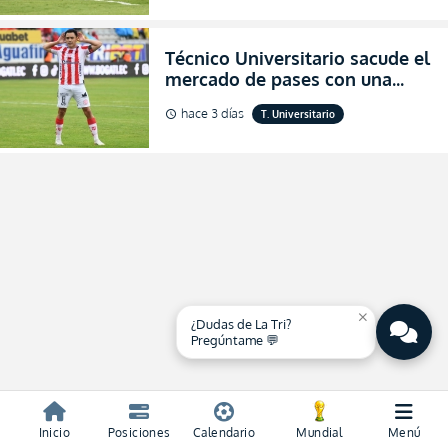
2026
Técnico Universitario sacude el
mercado de pases con una
verdadera revolución para
hace 3 días
T. Universitario
schedule
asegurar la permanencia
(FOTO)
close
¿Dudas de La Tri?
Pregúntame 💬
Inicio
Posiciones
Calendario
Mundial
Menú