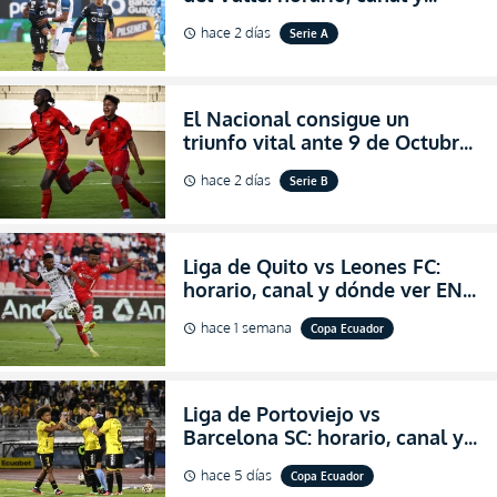
dónde ver EN VIVO el
hace 2 días
Serie A
schedule
partidazo por la fecha 24 de la
LigaPro 2026
El Nacional consigue un
triunfo vital ante 9 de Octubre
para encender la fe en la
hace 2 días
Serie B
schedule
salvación
Liga de Quito vs Leones FC:
horario, canal y dónde ver EN
VIVO los octavos de final de la
hace 1 semana
Copa Ecuador
schedule
Copa Ecuador 2026
Liga de Portoviejo vs
Barcelona SC: horario, canal y
dónde ver EN VIVO los octavos
hace 5 días
Copa Ecuador
schedule
de final de la Copa Ecuador