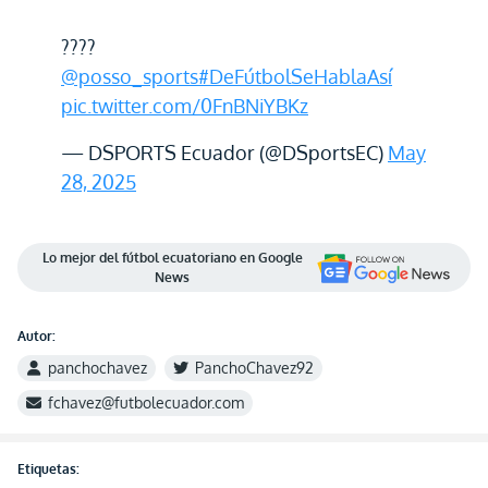
????
@posso_sports
#DeFútbolSeHablaAsí
pic.twitter.com/0FnBNiYBKz
— DSPORTS Ecuador (@DSportsEC)
May
28, 2025
Lo mejor del fútbol ecuatoriano en Google
News
Autor:
panchochavez
PanchoChavez92
fchavez@futbolecuador.com
Etiquetas: