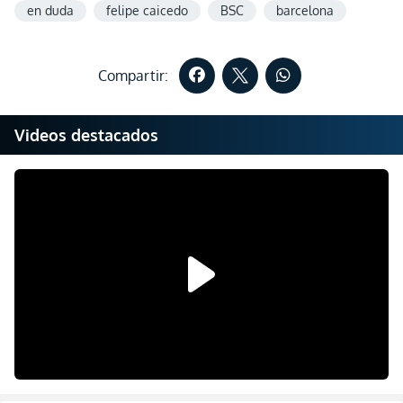
en duda
felipe caicedo
BSC
barcelona
Compartir:
Videos destacados