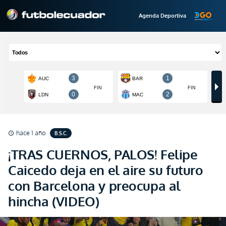
Agenda Deportiva
hace 1 año
B.S.C.
schedule
¡TRAS CUERNOS, PALOS! Felipe
Caicedo deja en el aire su futuro
con Barcelona y preocupa al
hincha (VIDEO)