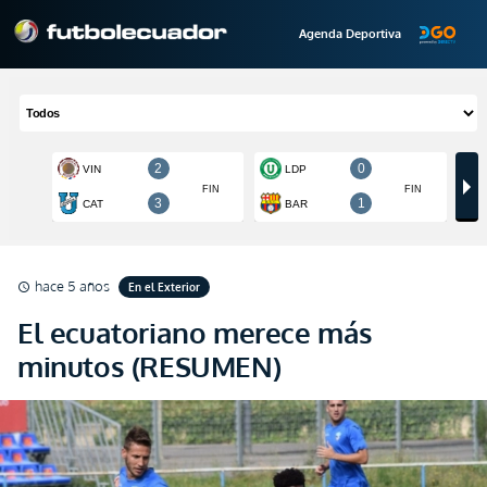
Agenda Deportiva
hace 5 años
En el Exterior
schedule
El ecuatoriano merece más
minutos (RESUMEN)