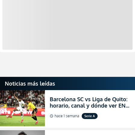
Noticias más leídas
Barcelona SC vs Liga de Quito:
horario, canal y dónde ver EN
VIVO la Fecha 22 de la LigaPro
hace 1 semana
Serie A
schedule
2026