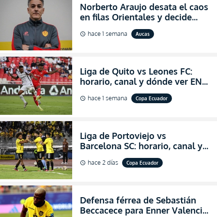
Norberto Araujo desata el caos
en filas Orientales y decide
abandonar la dirección técnica
hace 1 semana
Aucas
schedule
de Aucas
Liga de Quito vs Leones FC:
horario, canal y dónde ver EN
VIVO los octavos de final de la
hace 1 semana
Copa Ecuador
schedule
Copa Ecuador 2026
Liga de Portoviejo vs
Barcelona SC: horario, canal y
dónde ver EN VIVO los octavos
hace 2 días
Copa Ecuador
schedule
de final de la Copa Ecuador
2026
Defensa férrea de Sebastián
Beccacece para Enner Valencia