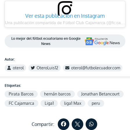
Ver esta publicación en Instagram
Una publicación compartida de Fútbol Club Cajamarca (@fc.cajamarca)
Lo mejor del fútbol ecuatoriano en Google
News
Autor:
oterol
OteroLuis12
oterol@futbolecuador.com
Etiquetas:
Pirata Barcos
hernán barcos
Jonathan Betancourt
FC Cajamarca
Liga1
liga1 Max
peru
Compartir: