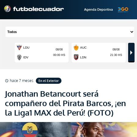
Agenda Deportiva
hace 7 meses
En el Exterior
schedule
Jonathan Betancourt será
compañero del Pirata Barcos, ¡en
la Liga1 MAX del Perú! (FOTO)