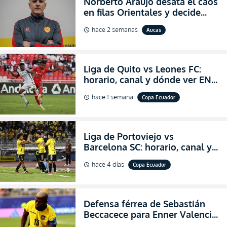
Norberto Araujo desata el caos
en filas Orientales y decide
abandonar la dirección técnica
hace 2 semanas
Aucas
schedule
de Aucas
Liga de Quito vs Leones FC:
horario, canal y dónde ver EN
VIVO los octavos de final de la
hace 1 semana
Copa Ecuador
schedule
Copa Ecuador 2026
Liga de Portoviejo vs
Barcelona SC: horario, canal y
dónde ver EN VIVO los octavos
hace 4 días
Copa Ecuador
schedule
de final de la Copa Ecuador
2026
Defensa férrea de Sebastián
Beccacece para Enner Valencia
al indicar que era el hombre