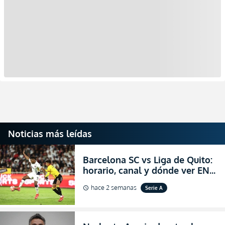
Noticias más leídas
Barcelona SC vs Liga de Quito:
horario, canal y dónde ver EN
VIVO la Fecha 22 de la LigaPro
hace 2 semanas
Serie A
schedule
2026