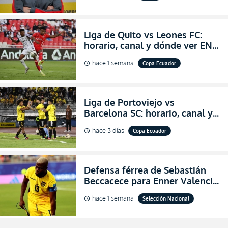
Liga de Quito vs Leones FC:
horario, canal y dónde ver EN
VIVO los octavos de final de la
hace 1 semana
Copa Ecuador
schedule
Copa Ecuador 2026
Liga de Portoviejo vs
Barcelona SC: horario, canal y
dónde ver EN VIVO los octavos
hace 3 días
Copa Ecuador
schedule
de final de la Copa Ecuador
2026
Defensa férrea de Sebastián
Beccacece para Enner Valencia
al indicar que era el hombre
hace 1 semana
Selección Nacional
schedule
indicado para Ecuador