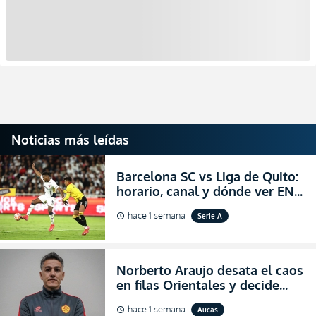
Noticias más leídas
Barcelona SC vs Liga de Quito:
horario, canal y dónde ver EN
VIVO la Fecha 22 de la LigaPro
hace 1 semana
Serie A
schedule
2026
Norberto Araujo desata el caos
en filas Orientales y decide
abandonar la dirección técnica
hace 1 semana
Aucas
schedule
de Aucas