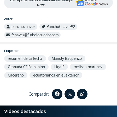
Lo mejor del fútbol ecuatoriano en Google
News
Autor:
panchochavez
PanchoChavez92
fchavez@futbolecuador.com
Etiquetas:
resumen de la fecha
Manoly Baquerizo
Granada CF Femenino
Liga F
melissa martinez
Cacereño
ecuatorianos en el exterior
Compartir:
Videos destacados