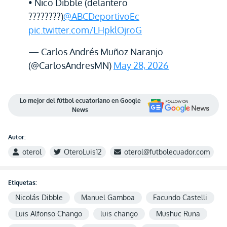
• Nico Dibble (delantero
????????)
@ABCDeportivoEc
pic.twitter.com/LHpklOjroG
— Carlos Andrés Muñoz Naranjo
(@CarlosAndresMN)
May 28, 2026
Lo mejor del fútbol ecuatoriano en Google
News
Autor:
oterol
OteroLuis12
oterol@futbolecuador.com
Etiquetas:
Nicolás Dibble
Manuel Gamboa
Facundo Castelli
Luis Alfonso Chango
luis chango
Mushuc Runa