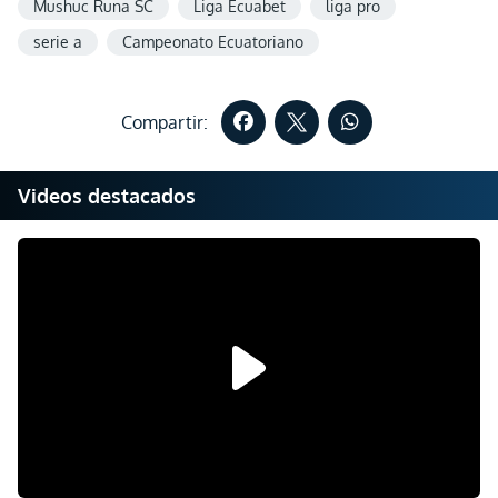
Mushuc Runa SC
Liga Ecuabet
liga pro
serie a
Campeonato Ecuatoriano
Compartir:
Videos destacados