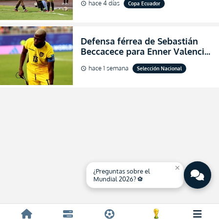
hace 4 días
Copa Ecuador
schedule
de final de la Copa Ecuador
2026
Defensa férrea de Sebastián
Beccacece para Enner Valencia
al indicar que era el hombre
hace 1 semana
Selección Nacional
schedule
indicado para Ecuador
close
¿Preguntas sobre el
Mundial 2026? ⚽