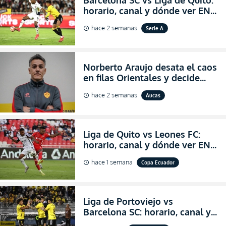
horario, canal y dónde ver EN
VIVO la Fecha 22 de la LigaPro
hace 2 semanas
Serie A
schedule
2026
Norberto Araujo desata el caos
en filas Orientales y decide
abandonar la dirección técnica
hace 2 semanas
Aucas
schedule
de Aucas
Liga de Quito vs Leones FC:
horario, canal y dónde ver EN
VIVO los octavos de final de la
hace 1 semana
Copa Ecuador
schedule
Copa Ecuador 2026
Liga de Portoviejo vs
Barcelona SC: horario, canal y
dónde ver EN VIVO los octavos