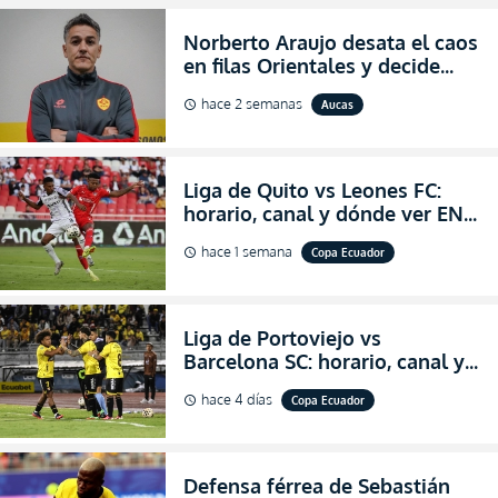
Norberto Araujo desata el caos
en filas Orientales y decide
abandonar la dirección técnica
hace 2 semanas
Aucas
schedule
de Aucas
Liga de Quito vs Leones FC:
horario, canal y dónde ver EN
VIVO los octavos de final de la
hace 1 semana
Copa Ecuador
schedule
Copa Ecuador 2026
Liga de Portoviejo vs
Barcelona SC: horario, canal y
dónde ver EN VIVO los octavos
hace 4 días
Copa Ecuador
schedule
de final de la Copa Ecuador
2026
Defensa férrea de Sebastián