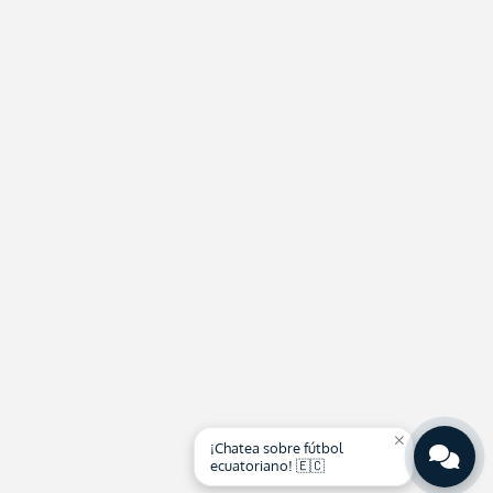
close
¡Chatea sobre fútbol
ecuatoriano! 🇪🇨