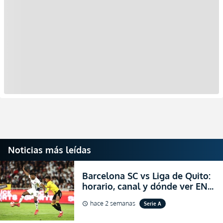
Noticias más leídas
Barcelona SC vs Liga de Quito:
horario, canal y dónde ver EN
VIVO la Fecha 22 de la LigaPro
hace 2 semanas
Serie A
schedule
2026