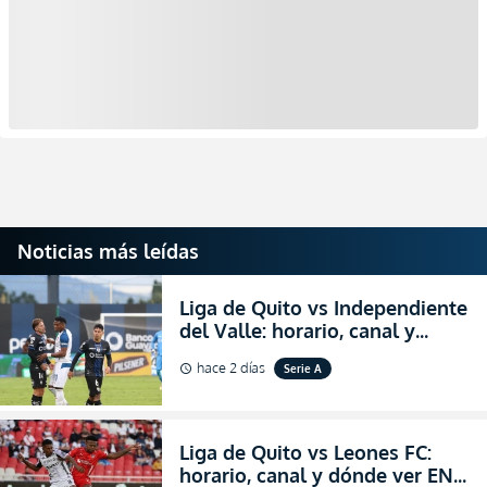
Noticias más leídas
Liga de Quito vs Independiente
del Valle: horario, canal y
dónde ver EN VIVO el
hace 2 días
Serie A
schedule
partidazo por la fecha 24 de la
LigaPro 2026
Liga de Quito vs Leones FC:
horario, canal y dónde ver EN