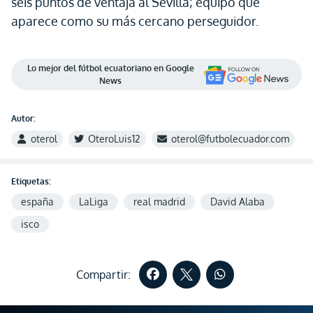
seis puntos de ventaja al Sevilla; equipo que
aparece como su más cercano perseguidor.
Lo mejor del fútbol ecuatoriano en Google
News
Autor:
oterol
OteroLuis12
oterol@futbolecuador.com
Etiquetas:
españa
LaLiga
real madrid
David Alaba
isco
Compartir: