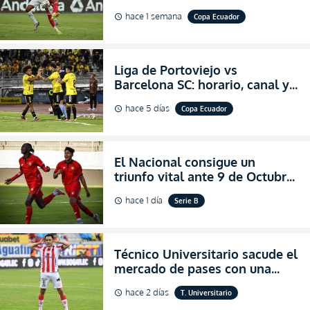
VIVO los octavos de final de la
hace 1 semana
Copa Ecuador
schedule
Copa Ecuador 2026
Liga de Portoviejo vs
Barcelona SC: horario, canal y
dónde ver EN VIVO los octavos
hace 5 días
Copa Ecuador
schedule
de final de la Copa Ecuador
2026
El Nacional consigue un
triunfo vital ante 9 de Octubre
para encender la fe en la
hace 1 día
Serie B
schedule
salvación
Técnico Universitario sacude el
mercado de pases con una
verdadera revolución para
hace 2 días
T. Universitario
schedule
asegurar la permanencia