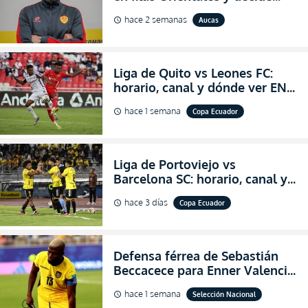
abandonar la dirección técnica
hace 2 semanas
Aucas
schedule
de Aucas
Liga de Quito vs Leones FC:
horario, canal y dónde ver EN
VIVO los octavos de final de la
hace 1 semana
Copa Ecuador
schedule
Copa Ecuador 2026
Liga de Portoviejo vs
Barcelona SC: horario, canal y
dónde ver EN VIVO los octavos
hace 3 días
Copa Ecuador
schedule
de final de la Copa Ecuador
2026
Defensa férrea de Sebastián
Beccacece para Enner Valencia
al indicar que era el hombre
hace 1 semana
Selección Nacional
schedule
indicado para Ecuador