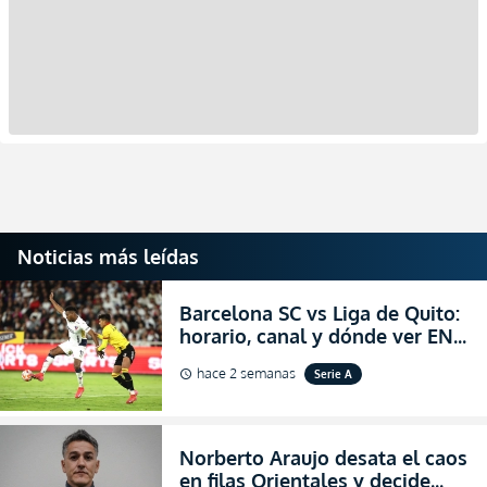
Noticias más leídas
Barcelona SC vs Liga de Quito:
horario, canal y dónde ver EN
VIVO la Fecha 22 de la LigaPro
hace 2 semanas
Serie A
schedule
2026
Norberto Araujo desata el caos
en filas Orientales y decide