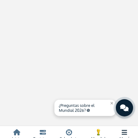
close
¿Preguntas sobre el
Mundial 2026? ⚽