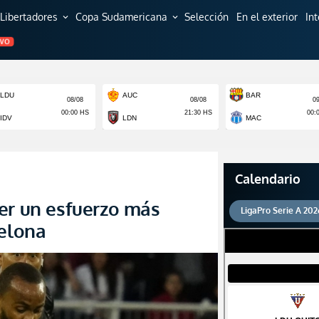
Libertadores
Copa Sudamericana
Selección
En el exterior
In
expand_more
expand_more
EVO
Calendario
er un esfuerzo más
LigaPro Serie A 202
celona