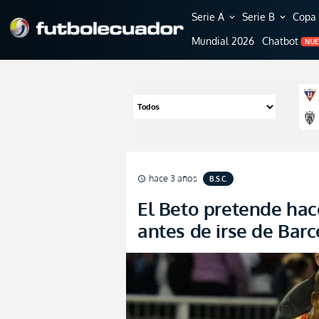
Serie A
Serie B
Copa 
expand_more
expand_more
Mundial 2026
Chatbot
NU
hace 3 años
B.S.C.
schedule
El Beto pretende hac
antes de irse de Bar