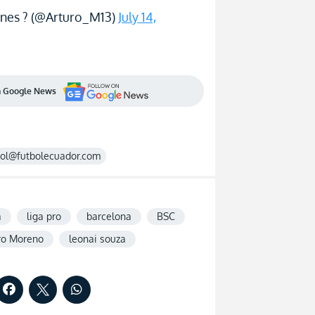
anes ? (@Arturo_M13)
July 14,
en Google News
rol@futbolecuador.com
a
liga pro
barcelona
BSC
ro Moreno
leonai souza