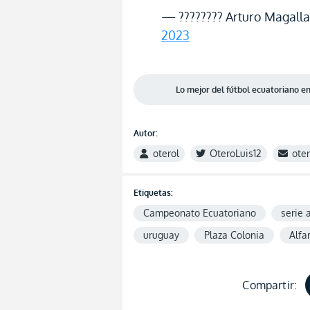
— ???????? Arturo Magall
2023
Lo mejor del fútbol ecuatoriano 
Autor:
oterol
OteroLuis12
ote
Etiquetas:
Campeonato Ecuatoriano
serie 
uruguay
Plaza Colonia
Alfa
Compartir: