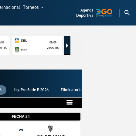
ternacional
Torneos
expand_more
Agenda
search
Deportiva
6
LigaPro Serie B 2026
Eliminatorias 2026