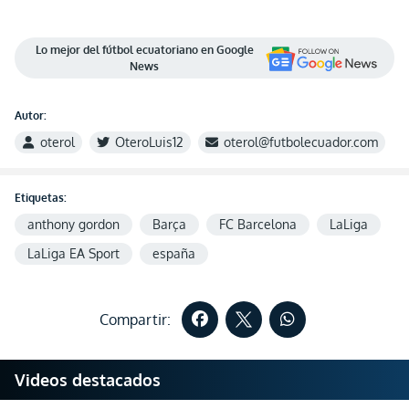
Lo mejor del fútbol ecuatoriano en Google
News
Autor:
oterol
OteroLuis12
oterol@futbolecuador.com
Etiquetas:
anthony gordon
Barça
FC Barcelona
LaLiga
LaLiga EA Sport
españa
Compartir:
Videos destacados