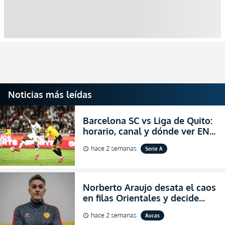
Noticias más leídas
Barcelona SC vs Liga de Quito:
horario, canal y dónde ver EN
VIVO la Fecha 22 de la LigaPro
hace 2 semanas
Serie A
schedule
2026
Norberto Araujo desata el caos
en filas Orientales y decide
abandonar la dirección técnica
hace 2 semanas
Aucas
schedule
de Aucas