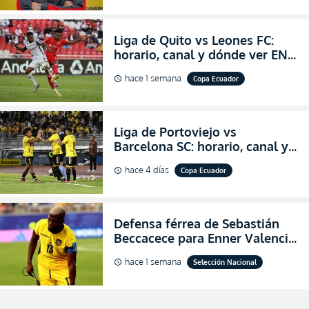
Liga de Quito vs Leones FC:
horario, canal y dónde ver EN
VIVO los octavos de final de la
hace 1 semana
Copa Ecuador
schedule
Copa Ecuador 2026
Liga de Portoviejo vs
Barcelona SC: horario, canal y
dónde ver EN VIVO los octavos
hace 4 días
Copa Ecuador
schedule
de final de la Copa Ecuador
2026
Defensa férrea de Sebastián
Beccacece para Enner Valencia
al indicar que era el hombre
hace 1 semana
Selección Nacional
schedule
indicado para Ecuador