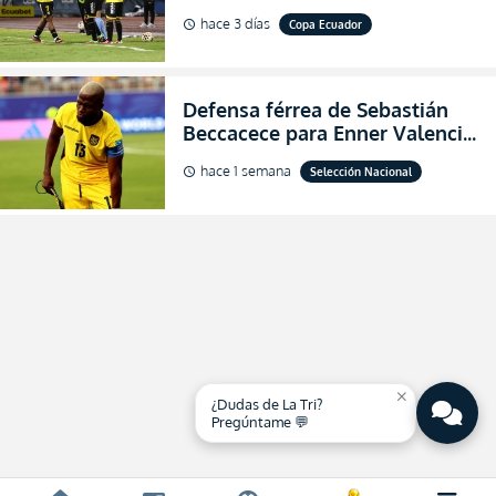
dónde ver EN VIVO los octavos
hace 3 días
Copa Ecuador
schedule
de final de la Copa Ecuador
2026
Defensa férrea de Sebastián
Beccacece para Enner Valencia
al indicar que era el hombre
hace 1 semana
Selección Nacional
schedule
indicado para Ecuador
close
¿Dudas de La Tri?
Pregúntame 💬