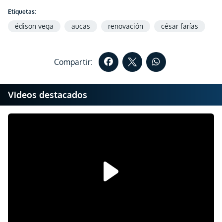
Etiquetas:
édison vega
aucas
renovación
césar farías
Compartir:
Videos destacados