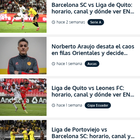
Barcelona SC vs Liga de Quito:
horario, canal y dónde ver EN
VIVO la Fecha 22 de la LigaPro
hace 2 semanas
Serie A
schedule
2026
Norberto Araujo desata el caos
en filas Orientales y decide
abandonar la dirección técnica
hace 1 semana
Aucas
schedule
de Aucas
Liga de Quito vs Leones FC:
horario, canal y dónde ver EN
VIVO los octavos de final de la
hace 1 semana
Copa Ecuador
schedule
Copa Ecuador 2026
Liga de Portoviejo vs
Barcelona SC: horario, canal y