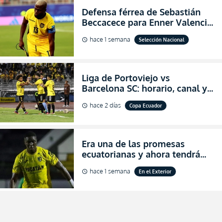
Defensa férrea de Sebastián
Beccacece para Enner Valencia
al indicar que era el hombre
hace 1 semana
Selección Nacional
schedule
indicado para Ecuador
Liga de Portoviejo vs
Barcelona SC: horario, canal y
dónde ver EN VIVO los octavos
hace 2 días
Copa Ecuador
schedule
de final de la Copa Ecuador
2026
Era una de las promesas
ecuatorianas y ahora tendrá
una nueva oportunidad en
hace 1 semana
En el Exterior
schedule
Bolivia