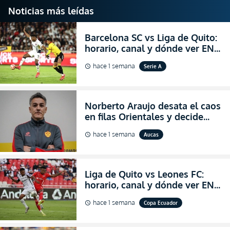
Noticias más leídas
Barcelona SC vs Liga de Quito:
horario, canal y dónde ver EN
VIVO la Fecha 22 de la LigaPro
hace 1 semana
Serie A
schedule
2026
Norberto Araujo desata el caos
en filas Orientales y decide
abandonar la dirección técnica
hace 1 semana
Aucas
schedule
de Aucas
Liga de Quito vs Leones FC:
horario, canal y dónde ver EN
VIVO los octavos de final de la
hace 1 semana
Copa Ecuador
schedule
Copa Ecuador 2026