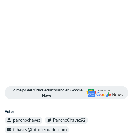
Lo mejor del fútbol ecuatoriano en Google
News
Autor:
panchochavez
PanchoChavez92
fchavez@futbolecuador.com