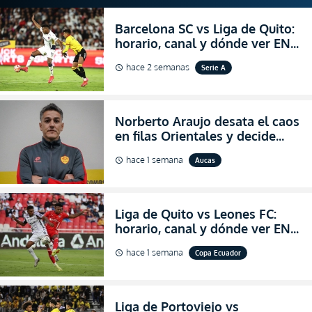
Barcelona SC vs Liga de Quito:
horario, canal y dónde ver EN
VIVO la Fecha 22 de la LigaPro
hace 2 semanas
Serie A
schedule
2026
Norberto Araujo desata el caos
en filas Orientales y decide
abandonar la dirección técnica
hace 1 semana
Aucas
schedule
de Aucas
Liga de Quito vs Leones FC:
horario, canal y dónde ver EN
VIVO los octavos de final de la
hace 1 semana
Copa Ecuador
schedule
Copa Ecuador 2026
Liga de Portoviejo vs