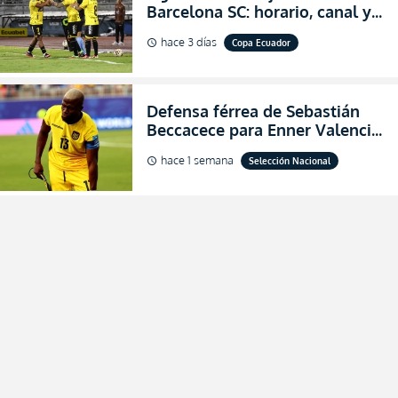
Barcelona SC: horario, canal y
dónde ver EN VIVO los octavos
hace 3 días
Copa Ecuador
schedule
de final de la Copa Ecuador
2026
Defensa férrea de Sebastián
Beccacece para Enner Valencia
al indicar que era el hombre
hace 1 semana
Selección Nacional
schedule
indicado para Ecuador