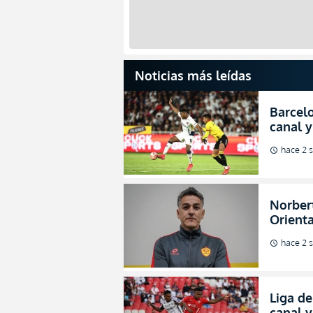
Noticias más leídas
Barcelo
canal y
de la L
hace 2 
schedule
Norbert
Orienta
direcci
hace 2 
schedule
Liga de
canal 