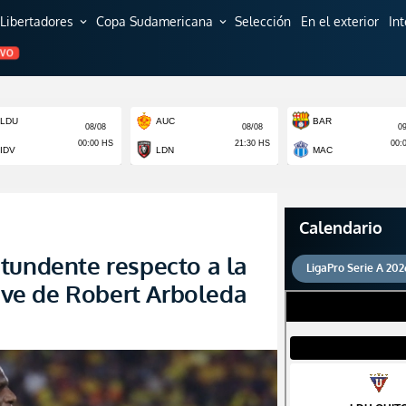
Libertadores
Copa Sudamericana
Selección
En el exterior
In
expand_more
expand_more
EVO
Calendario
tundente respecto a la
LigaPro Serie A 202
rave de Robert Arboleda