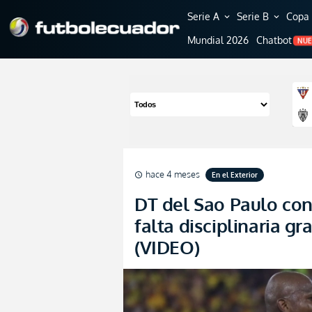
Serie A
Serie B
Copa 
expand_more
expand_more
Mundial 2026
Chatbot
NU
hace 4 meses
En el Exterior
schedule
DT del Sao Paulo con
falta disciplinaria g
(VIDEO)