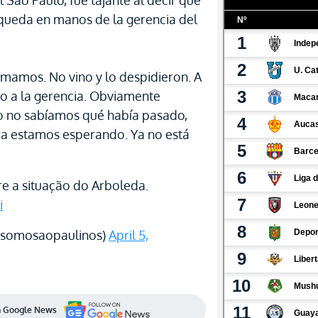
Sao Paulo, fue tajante al decir que
queda en manos de la gerencia del
amamos. No vino y lo despidieron. A
nto a la gerencia. Obviamente
no sabíamos qué había pasado,
ra estamos esperando. Ya no está
e a situação do Arboleda.
i
@somosaopaulinos)
April 5,
en Google News