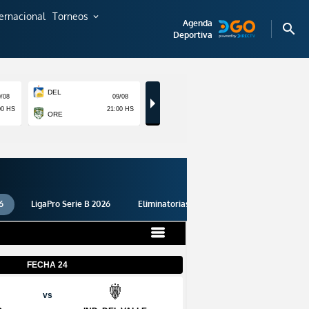
ternacional
Torneos
expand_more
Agenda
search
Deportiva
6
LigaPro Serie B 2026
Eliminatorias 2026