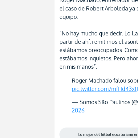
Roger Machado, entrenador del 
el caso de Robert Arboleda ya 
equipo.
“No hay mucho que decir. Lo ll
partir de ahí, remitimos el asu
estábamos preocupados. Como 
estábamos inquietos. Pero aho
en mis manos”.
Roger Machado falou sobr
pic.twitter.com/mfHd43x1J
— Somos São Paulinos (
2026
Lo mejor del fútbol ecuatoriano 