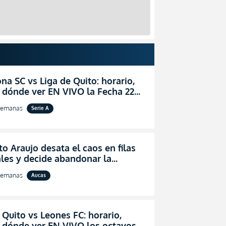
na SC vs Liga de Quito: horario,
 dónde ver EN VIVO la Fecha 22
igaPro 2026
semanas
Serie A
o Araujo desata el caos en filas
les y decide abandonar la
ón técnica de Aucas
semanas
Aucas
 Quito vs Leones FC: horario,
y dónde ver EN VIVO los octavos