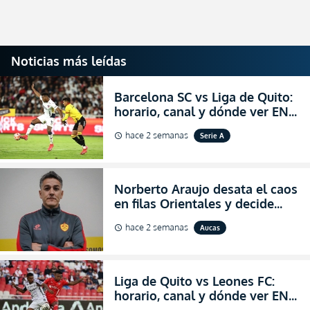
Noticias más leídas
Barcelona SC vs Liga de Quito:
horario, canal y dónde ver EN
VIVO la Fecha 22 de la LigaPro
hace 2 semanas
Serie A
schedule
2026
Norberto Araujo desata el caos
en filas Orientales y decide
abandonar la dirección técnica
hace 2 semanas
Aucas
schedule
de Aucas
Liga de Quito vs Leones FC:
horario, canal y dónde ver EN
VIVO los octavos de final de la