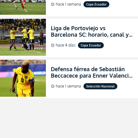
hace 1 semana
Copa Ecuador
schedule
Copa Ecuador 2026
Liga de Portoviejo vs
Barcelona SC: horario, canal y
dónde ver EN VIVO los octavos
hace 4 días
Copa Ecuador
schedule
de final de la Copa Ecuador
2026
Defensa férrea de Sebastián
Beccacece para Enner Valencia
al indicar que era el hombre
hace 1 semana
Selección Nacional
schedule
indicado para Ecuador