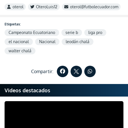
oterol
OteroLuis12
oterol@futbolecuador.com
Etiquetas:
Campeonato Ecuatoriano
serie b
liga pro
el nacional
Nacional
leodán chalá
walter chalá
Compartir:
Videos destacados